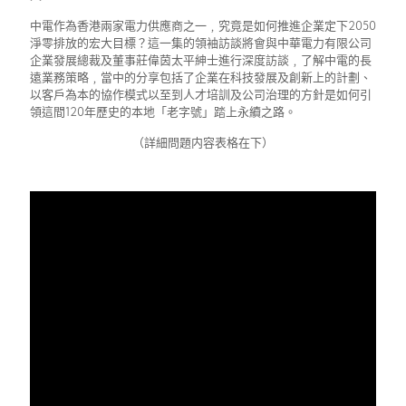
中電作為香港兩家電力供應商之一﹐究竟是如何推進企業定下2050
淨零排放的宏大目標？這一集的領袖訪談將會與中華電力有限公司
企業發展總裁及董事莊偉茵太平紳士進行深度訪談﹐了解中電的長
遠業務策略﹐當中的分享包括了企業在科技發展及創新上的計劃、
以客戶為本的協作模式以至到人才培訓及公司治理的方針是如何引
領這間120年歷史的本地「老字號」踏上永續之路。
（詳細問題内容表格在下）