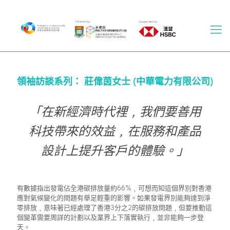
領袖訪談系列： 莊偉茵女士 (中華電力有限公司)
「在新經濟時代裡﹐我們要善用
科技帶來的效益﹐在服務和產品
設計上提升客戶的體驗。」
有數據指出發電佔全港碳排放量約66%﹐可想而知這個界別對香港
應對氣候變化的問題有舉足輕重的影響。如果發電界別能夠達到淨
零排放﹐意味著已經處理了香港3分之2的碳排放問題﹐但要推動這
個變革需要周詳的計劃以及業界上下落實執行﹐並非能夠一步登
天。