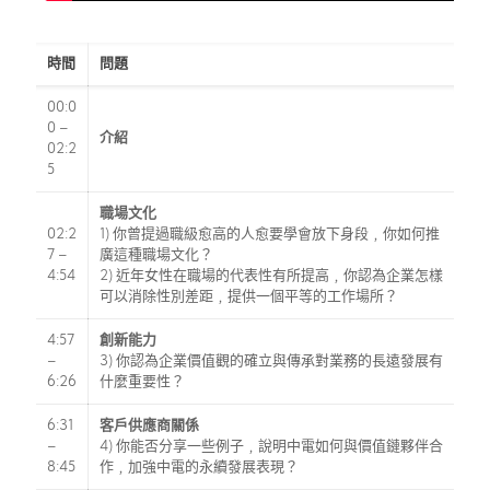
時間
問題
00:0
0 –
介紹
02:2
5
職場文化
02:2
1) 你曾提過職級愈高的人愈要學會放下身段﹐你如何推
7 –
廣這種職場文化？
4:54
2) 近年女性在職場的代表性有所提高﹐你認為企業怎樣
可以消除性別差距﹐提供一個平等的工作場所？
4:57
創新能力
–
3) 你認為企業價值觀的確立與傳承對業務的長遠發展有
6:26
什麼重要性？
6:31
客戶供應商關係
–
4) 你能否分享一些例子﹐說明中電如何與價值鏈夥伴合
8:45
作﹐加強中電的永續發展表現？