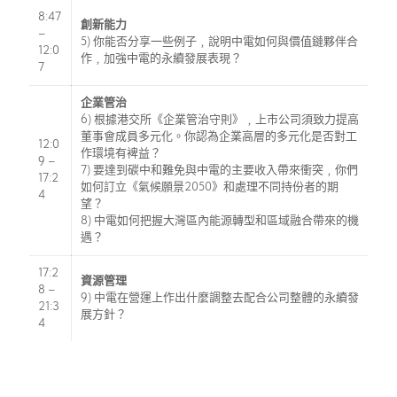
8:47
創新能力
–
5) 你能否分享一些例子﹐說明中電如何與價值鏈夥伴合
12:0
作﹐加強中電的永續發展表現？
7
企業管治
6) 根據港交所《企業管治守則》﹐上市公司須致力提高
董事會成員多元化。你認為企業高層的多元化是否對工
12:0
作環境有裨益？
9 –
7) 要達到碳中和難免與中電的主要收入帶來衝突﹐你們
17:2
如何訂立《氣候願景2050》和處理不同持份者的期
4
望？
8) 中電如何把握大灣區內能源轉型和區域融合帶來的機
遇？
17:2
資源管理
8 –
9) 中電在營運上作出什麼調整去配合公司整體的永續發
21:3
展方針？
4