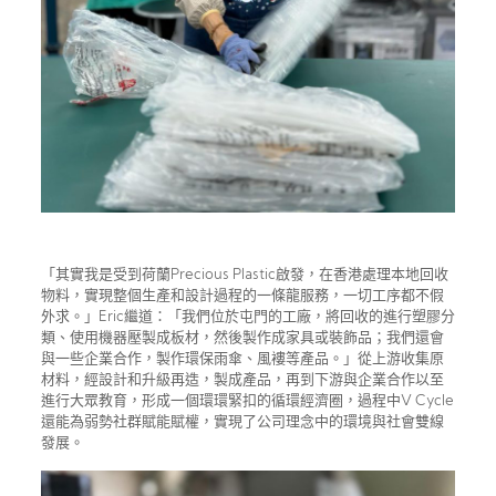
「其實我是受到荷蘭Precious Plastic啟發，在香港處理本地回收
物料，實現整個生產和設計過程的一條龍服務，一切工序都不假
外求。」Eric繼道：「我們位於屯門的工廠，將回收的進行塑膠分
類、使用機器壓製成板材，然後製作成家具或裝飾品；我們還會
與一些企業合作，製作環保雨傘、風褸等產品。」從上游收集原
材料，經設計和升級再造，製成產品，再到下游與企業合作以至
進行大眾教育，形成一個環環緊扣的循環經濟圈，過程中V Cycle
還能為弱勢社群賦能賦權，實現了公司理念中的環境與社會雙線
發展。