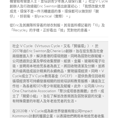
機會給有需要人士，並培訓青少年進入環保行業，」社企V Cycle
創辦人及行政總裁Eric Swinton道出創業初心：「我想改變大眾
成見，環保不是一件污糟邋遢的事，環保都可以做到好『靚
仔』，好前衛 ，好practical（實際）。」
從Eric及其團隊所穿着的球衣制服，其背面所標記著的「10」及
「Recycle」的字樣，正好看出「拾」荒對他的意義。
社企 V Cycle（Virtuous Cycle，又名「賢循環」）， 於
2017年由Eric Swinton及Cherie Lo創辦，旨在從生態及社會
兩個層面入手，解決香港的環境問題，同時為弱勢社群賦權。
公司透過到企業及學校收集塑膠、紙張、金屬、玻璃和電子垃
圾，並聘用本地拾荒長者為員工，將回收物清潔及分類，並將
其升級再造成設計精美的永續商品，實現循環經濟。同時，V
Cycle成立了V Cycle教育基金（VCEF），提供負責任回收和
循環經濟等可持續發展相關的技術培訓和教育服務、講座及工
作坊，為長者和SEN青少年賦能及賦權。此外，公司與 Unity
One Charitable Association「聚沙成塔慈善團體」合作，成
立了「關愛小組」，旨在了解並改善貧困及弱勢家庭的兒童、
有特殊需要的年輕人及年老拾荒者的生活。
在2020年，V Cycle成為新世界發展有限公司Impact
Kommons計劃的獲選企業，以表揚他們聘用本地拾荒者收集