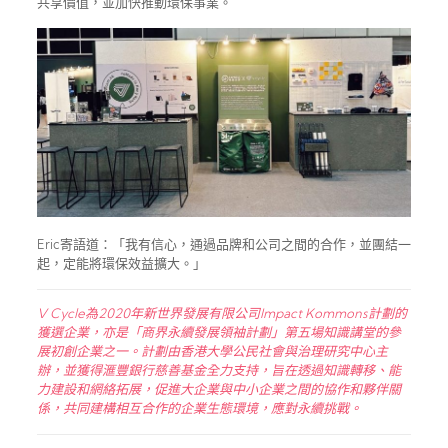
共享價值，並加快推動環保事業。
Eric寄語道：「我有信心，通過品牌和公司之間的合作，並團結一
起，定能將環保效益擴大。」
V Cycle為2020年新世界發展有限公司Impact Kommons計劃的
獲選企業，亦是「商界永續發展領袖計劃」第五場知識講堂的參
展初創企業之一。計劃由香港大學公民社會與治理研究中心主
辦，並獲得滙豐銀行慈善基金全力支持，旨在透過知識轉移、能
力建設和網絡拓展，促進大企業與中小企業之間的協作和夥伴關
係，共同建構相互合作的企業生態環境，應對永續挑戰。