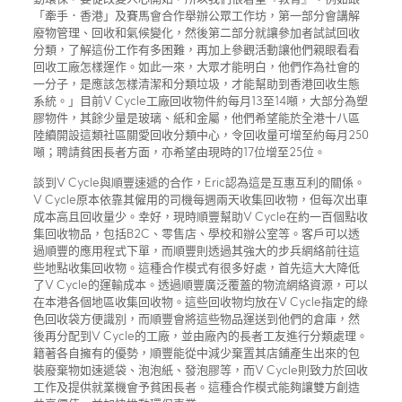
「牽手．香港」及賽馬會合作舉辦公眾工作坊，第一部分會講解
廢物管理、回收和氣候變化，然後第二部分就讓參加者試試回收
分類，了解這份工作有多困難，再加上參觀活動讓他們親眼看看
回收工廠怎樣運作。如此一來，大眾才能明白，他們作為社會的
一分子，是應該怎樣清潔和分類垃圾，才能幫助到香港回收生態
系統。」目前V Cycle工廠回收物件約每月13至14噸，大部分為塑
膠物件，其餘少量是玻璃、紙和金屬，他們希望能於全港十八區
陸續開設這類社區關愛回收分類中心，令回收量可增至約每月250
噸；聘請貧困長者方面，亦希望由現時的17位增至25位。
談到V Cycle與順豐速遞的合作，Eric認為這是互惠互利的關係。
V Cycle原本依靠其僱用的司機每週兩天收集回收物，但每次出車
成本高且回收量少。幸好，現時順豐幫助V Cycle在約一百個點收
集回收物品，包括B2C、零售店、學校和辦公室等。客戶可以透
過順豐的應用程式下單，而順豐則透過其強大的步兵網絡前往這
些地點收集回收物。這種合作模式有很多好處，首先這大大降低
了V Cycle的運輸成本。透過順豐廣泛覆蓋的物流網絡資源，可以
在本港各個地區收集回收物。這些回收物均放在V Cycle指定的綠
色回收袋方便識別，而順豐會將這些物品運送到他們的倉庫，然
後再分配到V Cycle的工廠，並由廠內的長者工友進行分類處理。
籍著各自擁有的優勢，順豐能從中減少棄置其店鋪產生出來的包
裝廢棄物如速遞袋、泡泡紙、發泡膠等，而V Cycle則致力於回收
工作及提供就業機會予貧困長者。這種合作模式能夠讓雙方創造