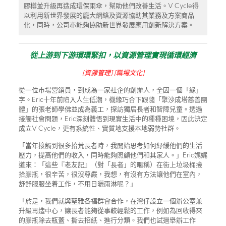
膠樽並升級再造成環保雨傘，幫助他們改善生活。V Cycle得
以利用新世界發展的龐大網絡及資源協助其業務及方案商品
化，同時，公司亦能夠協助新世界發展應用創新解決方案。
從上游到下游環環緊扣，以資源管理實現循環經濟
[資源管理] [職場文化]
從一位市場營銷員，到成為一家社企的創辦人，全因一個「緣」
字。Eric十年前陷入人生低潮，機緣巧合下跟隨「聚沙成塔慈善團
體」的張老師學佛並成為義工，探訪獨居長者和智障兒童。透過
接觸社會問題，Eric深刻體悟到現實生活中的種種困境，因此決定
成立V Cycle，更有系統性、實質地支援本地弱勢社群。
「當年接觸到很多拾荒長者時，我開始思考如何紓緩他們的生活
壓力，提高他們的收入，同時能夠照顧他們和其家人。」Eric娓娓
道來：「這些『老友記』（對「長者」的暱稱）在街上垃圾桶撿
拾膠瓶，很辛苦，很沒尊嚴，我想，有沒有方法讓他們在室內，
舒舒服服坐着工作，不用日曬雨淋呢？」
「於是，我們就與聖雅各福群會合作，在灣仔設立一個辦公室兼
升級再造中心，讓長者能夠從事較輕鬆的工作，例如為回收得來
的膠瓶除去瓶蓋、撕去招紙、進行分類。我們也試過舉辦工作