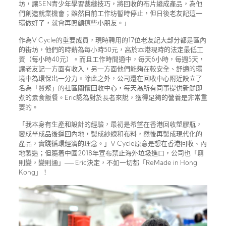
坊，讓SEN青少年學習裁縫技巧，將回收的布片縫成產品，為他
們創造就業機會；雖然目前工作坊暫時停止，但日後老友記這一
環做好了，就會再照顧這些小朋友。」
作為V Cycle的重要成員，現時聘用的17位老友記大部分都是區內
的街坊，他們的時薪為每小時50元，高於本港現時的法定最低工
資（每小時40元）。而且工作時間適中，每天6小時，每週5天，
讓老友記一方面有收入，另一方面他們能夠在較安全、舒適的環
境中為環保出一分力。除此之外，公司還在回收中心附近設立了
名為「賢聚」的社區關懷回收中心，每天為所有同事提供新鮮即
煮的素食飯餐。Eric認為對於長者來說，獲得足夠的營養是非常重
要的。
「我本身有生產和設計的經驗，最初是希望在香港回收塑膠瓶，
變成半成品後運回內地，製成紗線和布料，然後再製成現代化的
產品，實踐循環經濟的理念。」V Cycle原意是想在香港回收、內
地製造；但隨着中國2018年宣布禁止海外垃圾進口，公司也「窮
則變，變則通」── Eric決定，不如一切都「ReMade in Hong
Kong」！