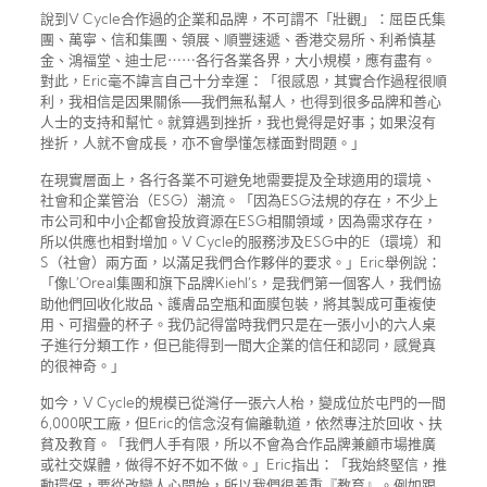
說到V Cycle合作過的企業和品牌，不可謂不「壯觀」：屈臣氏集
團、萬寧、信和集團、領展、順豐速遞、香港交易所、利希慎基
金、鴻福堂、迪士尼⋯⋯各行各業各界，大小規模，應有盡有。
對此，Eric毫不諱言自己十分幸運：「很感恩，其實合作過程很順
利，我相信是因果關係──我們無私幫人，也得到很多品牌和善心
人士的支持和幫忙。就算遇到挫折，我也覺得是好事；如果沒有
挫折，人就不會成長，亦不會學懂怎樣面對問題。」
在現實層面上，各行各業不可避免地需要提及全球適用的環境、
社會和企業管治（ESG）潮流。「因為ESG法規的存在，不少上
市公司和中小企都會投放資源在ESG相關領域，因為需求存在，
所以供應也相對增加。V Cycle的服務涉及ESG中的E（環境）和
S（社會）兩方面，以滿足我們合作夥伴的要求。」Eric舉例說：
「像L’Oreal集團和旗下品牌Kiehl’s，是我們第一個客人，我們協
助他們回收化妝品、護膚品空瓶和面膜包裝，將其製成可重複使
用、可摺疊的杯子。我仍記得當時我們只是在一張小小的六人桌
子進行分類工作，但已能得到一間大企業的信任和認同，感覺真
的很神奇。」
如今，V Cycle的規模已從灣仔一張六人枱，變成位於屯門的一間
6,000呎工廠，但Eric的信念沒有偏離軌道，依然專注於回收、扶
貧及教育。「我們人手有限，所以不會為合作品牌兼顧市場推廣
或社交媒體，做得不好不如不做。」Eric指出：「我始終堅信，推
動環保，要從改變人心開始，所以我們很着重『教育』。例如跟