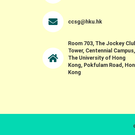
ccsg@hku.hk
Room 703, The Jockey Clu
Tower, Centennial Campus
The University of Hong
Kong, Pokfulam Road, Ho
Kong