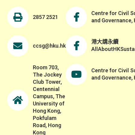
Centre for Civil S
2857 2521
and Governance,
港大講永續
ccsg@hku.hk
AllAboutHKSustai
Room 703,
Centre for Civil S
The Jockey
and Governance,
Club Tower,
Centennial
Campus, The
University of
Hong Kong,
Pokfulam
Road, Hong
Kong