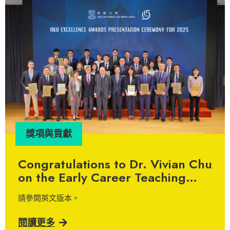
活動
跨界協作推動運動共融：VR單車走
進復康服務
本中心透過「賽馬會共融．知行計劃」，一直致力搭建跨
界別平台，連結不同持份者落實多元就業與共融生活。近
日，項目團 […]
閱讀更多