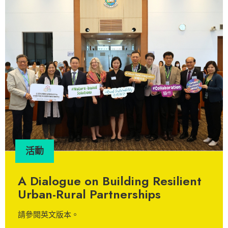
活動
Network for the Study of Social
Ecological Systems (SES)
Transformation – Network
The first conference and official launch of the Network
launch
[…]
閱讀更多