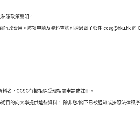
及私隱政策聲明。
用。該項申請及資料查詢可透過電子郵件 ccsg@hku.hk 向 C
供資料者，CCSG有權拒絕受理相關申請或註冊。
政和學術目的向大學提供這些資料。 除非您/閣下已被通知或按照法律程