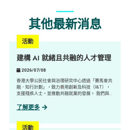
其他最新消息
活動
建構 AI 就緒且共融的人才管理
2026/07/08
香港大學公民社會與治理研究中心透過「賽馬會共
融．知行計劃」，致力善用創新及科技（I&T），
支援殘疾人士，並推動共融就業的發展。 我們與數
碼轉型顧問公司及 AI 解決方案公司GreenTomato
合作，舉辦了一場工作體驗及探索工作坊，對象包
了解更多
括社工、學生、殘疾人士及業界人士。參加者透過
互動示範、分享環節及公司參觀，了解並探索 AI
如何重塑工作設計與技能需求，並探索其在促進共
活動