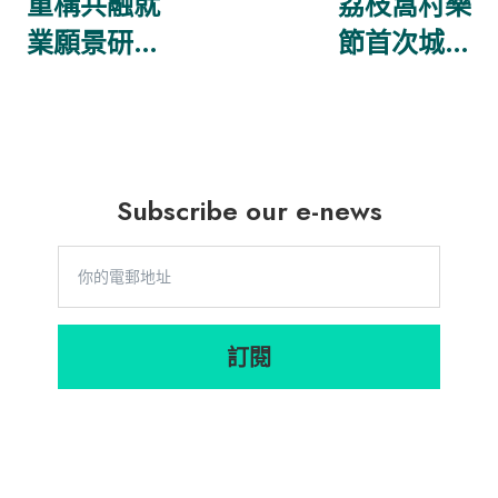
重構共融就
荔枝窩村樂
業願景研討
節首次城鄉
會系列
聯乘策劃 好
2022
山好水「外
送」深水埗
Subscribe our e-news
訂閱