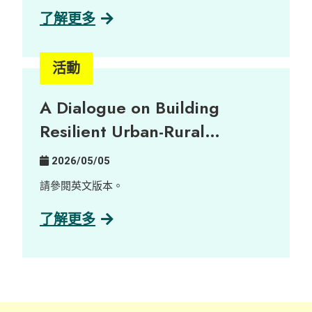
治理研究中心陪同一群充滿熱誠的新晉藝術家走進
為共融就業機會。
擁有三百年歷史的客家古村——荔枝窩，展開了沉
了解更多
浸式的藝術培訓。藝術家們透過與當地土地及村民
深度連結，將無形的鄉郊實踐與記憶，轉化為圍繞
大自然三大核心元素——泥土、植物與聲音的當代
活動
藝術作品。 由萃取自在地植物的天然染料，到記錄
自大自然的細碎聲音及陶瓷創作，十五位藝術家以
A Dialogue on Building
溫柔而深刻的感官視角，帶領大家反思鄉郊永續發
展與社區韌性。 展覽詳情： 日期： 2026年6月16
Resilient Urban-Rural
日至23日 時間： 上午 10:00 至 晚上 9:00 地點：
Partnerships
中環藝穗會 陳麗玲畫廊（Google 地圖） 歡迎瀏覽
2026/05/05
展覽專頁了解更多：
https://www.instagram.com/villagelifezine/
請參閲英文版本。
了解更多