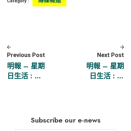
傳媒報道
Category :
Previous Post
Next Post
明報 – 星期
明報 – 星期
日生活 : 永
日生活 : 未
續情緣記 –
來城市 – 沒
買出個未
有人明白什
來？
麼叫生物資
源或可持續
Subscribe our e-news
消費，但一