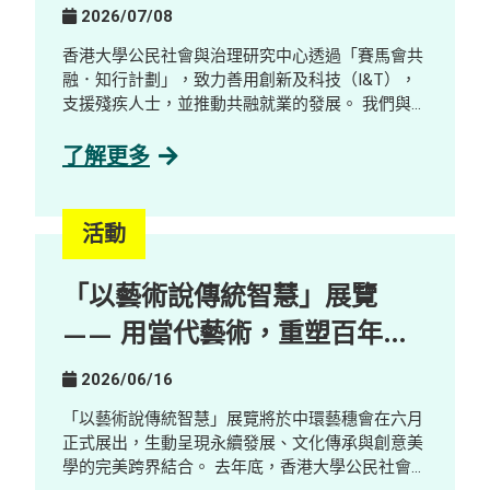
2026/07/08
香港大學公民社會與治理研究中心透過「賽馬會共
融．知行計劃」，致力善用創新及科技（I&T），
支援殘疾人士，並推動共融就業的發展。 我們與數
碼轉型顧問公司及 AI 解決方案公司GreenTomato
合作，舉辦了一場工作體驗及探索工作坊，對象包
了解更多
括社工、學生、殘疾人士及業界人士。參加者透過
互動示範、分享環節及公司參觀，了解並探索 AI
如何重塑工作設計與技能需求，並探索其在促進共
活動
融就業方面的潛力。 重點內容 AI 本地化與新職
位： AI 本地化正創造嶄新且更易接觸的工作機
「以藝術說傳統智慧」展覽
會，包括 AI Quality Support 等職位，這些職位能
與殘疾人士及有特殊教育需要人才的優勢契合。 人
—— 用當代藝術，重塑百年鄉
類在 AI 發展中的關鍵角色： 人類的監督與參與仍
郊的新想像
不可或缺，包括確保內容準確性、調整語氣風格，
2026/06/16
以及進行情境判斷等。 走向與 AI 協作的新工作模
式： 隨著 AI 改變職場生態，競爭力愈來愈取決於
「以藝術說傳統智慧」展覽將於中環藝穗會在六月
與 AI 協作的能力，促使機構重新思考工作設計，
正式展出，生動呈現永續發展、文化傳承與創意美
並拓闊人才來源。 在「賽馬會共融．知行計劃」計
學的完美跨界結合。 去年底，香港大學公民社會與
劃下，我們致力促進跨界別協作，將數碼轉型轉化