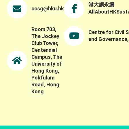
港大講永續
ccsg@hku.hk
AllAboutHKSustai
Room 703,
Centre for Civil 
The Jockey
and Governance
Club Tower,
Centennial
Campus, The
University of
Hong Kong,
Pokfulam
Road, Hong
Kong