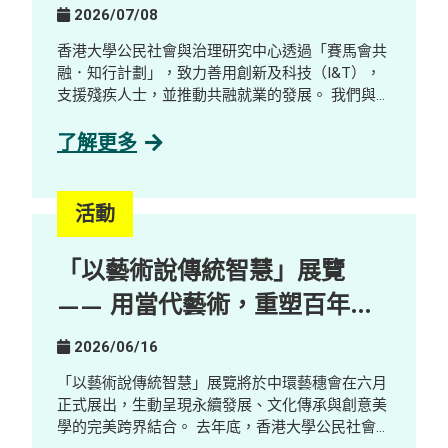
2026/07/08
香港大學公民社會與治理研究中心透過「賽馬會共
融．知行計劃」，致力善用創新及科技（I&T），
支援殘疾人士，並推動共融就業的發展。 我們與數
碼轉型顧問公司及 AI 解決方案公司GreenTomato
合作，舉辦了一場工作體驗及探索工作坊，對象包
了解更多
括社工、學生、殘疾人士及業界人士。參加者透過
互動示範、分享環節及公司參觀，了解並探索 AI
如何重塑工作設計與技能需求，並探索其在促進共
活動
融就業方面的潛力。 重點內容 AI 本地化與新職
位： AI 本地化正創造嶄新且更易接觸的工作機
「以藝術說傳統智慧」展覽
會，包括 AI Quality Support 等職位，這些職位能
與殘疾人士及有特殊教育需要人才的優勢契合。 人
—— 用當代藝術，重塑百年鄉
類在 AI 發展中的關鍵角色： 人類的監督與參與仍
郊的新想像
不可或缺，包括確保內容準確性、調整語氣風格，
2026/06/16
以及進行情境判斷等。 走向與 AI 協作的新工作模
式： 隨著 AI 改變職場生態，競爭力愈來愈取決於
「以藝術說傳統智慧」展覽將於中環藝穗會在六月
與 AI 協作的能力，促使機構重新思考工作設計，
正式展出，生動呈現永續發展、文化傳承與創意美
並拓闊人才來源。 在「賽馬會共融．知行計劃」計
學的完美跨界結合。 去年底，香港大學公民社會與
劃下，我們致力促進跨界別協作，將數碼轉型轉化