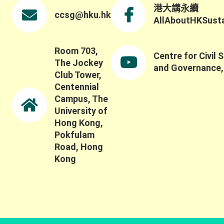
港大講永續
ccsg@hku.hk
AllAboutHKSustai
Room 703,
Centre for Civil 
The Jockey
and Governance
Club Tower,
Centennial
Campus, The
University of
Hong Kong,
Pokfulam
Road, Hong
Kong