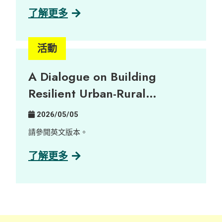
治理研究中心陪同一群充滿熱誠的新晉藝術家走進
為共融就業機會。
擁有三百年歷史的客家古村——荔枝窩，展開了沉
了解更多
浸式的藝術培訓。藝術家們透過與當地土地及村民
深度連結，將無形的鄉郊實踐與記憶，轉化為圍繞
大自然三大核心元素——泥土、植物與聲音的當代
活動
藝術作品。 由萃取自在地植物的天然染料，到記錄
自大自然的細碎聲音及陶瓷創作，十五位藝術家以
A Dialogue on Building
溫柔而深刻的感官視角，帶領大家反思鄉郊永續發
展與社區韌性。 展覽詳情： 日期： 2026年6月16
Resilient Urban-Rural
日至23日 時間： 上午 10:00 至 晚上 9:00 地點：
Partnerships
中環藝穗會 陳麗玲畫廊（Google 地圖） 歡迎瀏覽
2026/05/05
展覽專頁了解更多：
https://www.instagram.com/villagelifezine/
請參閲英文版本。
了解更多