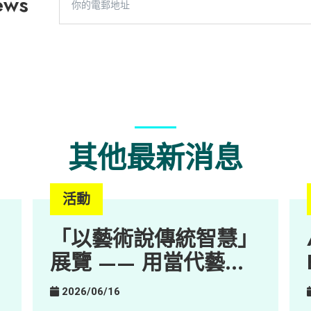
ews
其他最新消息
活動
「以藝術說傳統智慧」
展覽 —— 用當代藝
術，重塑百年鄉郊的新
2026/06/16
想像