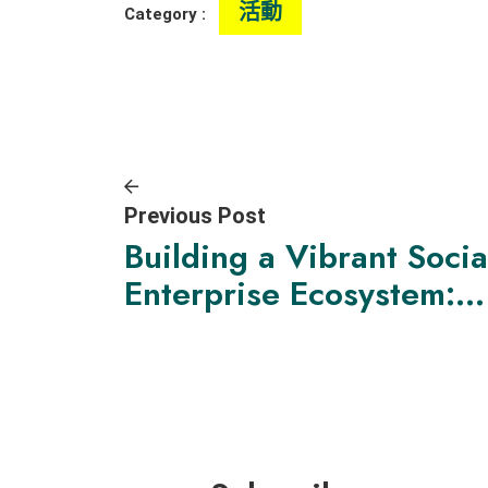
活動
Category :
Previous Post
Building a Vibrant Socia
Enterprise Ecosystem:
Insights from the “ESG
Social Contribution
Award”