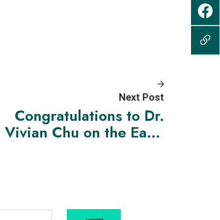
Next Post
Congratulations to Dr.
Vivian Chu on the Early
Career Teaching Award
2025