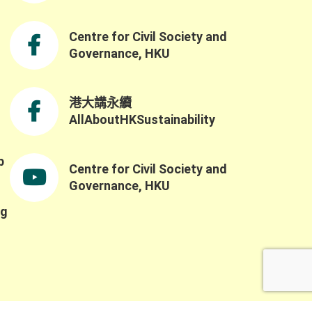
Centre for Civil Society and
Governance, HKU
港大講永續
AllAboutHKSustainability
b
Centre for Civil Society and
,
Governance, HKU
ng