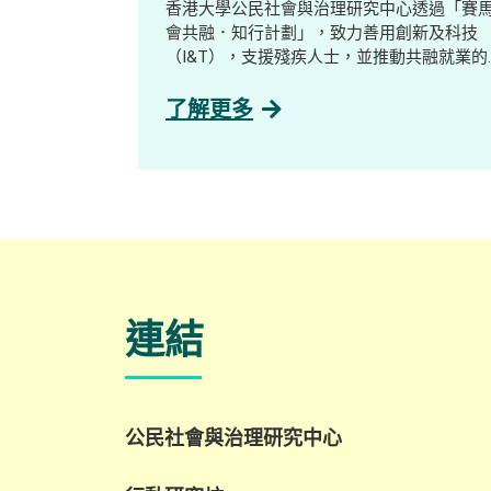
香港大學公民社會與治理研究中心透過「賽
會共融．知行計劃」，致力善用創新及科技
（I&T），支援殘疾人士，並推動共融就業的
發展。 我們與數碼轉型顧問公司及 AI 解決方
案公司GreenTomato合作，舉辦了一場工作
了解更多
驗及探索工作坊，對象包括社工、學生、殘
人士及業界人士。參加者透過互動示範、分
環節及公司參觀，了解並探索 AI 如何重塑工
作設計與技能需求，並探索其在促進共融就
方面的潛力。 重點內容 AI 本地化與新職位：
AI 本地化正創造嶄新且更易接觸的工作機會
包括 AI Quality Support 等職位，這些職位能
與殘疾人士及有特殊教育需要人才的優勢契
連結
合。 人類在 AI 發展中的關鍵角色： 人類的監
督與參與仍不可或缺，包括確保內容準確性
調整語氣風格，以及進行情境判斷等。 走向
與 AI 協作的新工作模式： 隨著 AI 改變職場
態，競爭力愈來愈取決於與 AI 協作的能力，
公民社會與治理研究中心
促使機構重新思考工作設計，並拓闊人才來
源。 在「賽馬會共融．知行計劃」計劃下，