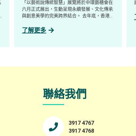
馬
「以藝術說傳統智慧」展覽將於中環藝穗會在
六月正式展出，生動呈現永續發展、文化傳承
與創意美學的完美跨界結合。 去年底，香港
大學公民社會與治理研究中心陪同一群充滿熱
體
誠的新晉藝術家走進擁有三百年歷史的客家古
了解更多
疾
村——荔枝窩，展開了沉浸式的藝術培訓。藝
享
術家們透過與當地土地及村民深度連結，將無
形的鄉郊實踐與記憶，轉化為圍繞大自然三大
業
核心元素——泥土、植物與聲音的當代藝術作
品。 由萃取自在地植物的天然染料，到記錄
，
自大自然的細碎聲音及陶瓷創作，十五位藝術
家以溫柔而深刻的感官視角，帶領大家反思鄉
郊永續發展與社區韌性。 展覽詳情： 日期：
聯絡我們
2026年6月16日至23日 時間： 上午 10:00 至
、
晚上 9:00 地點： 中環藝穗會 陳麗玲畫廊
（Google 地圖） 歡迎瀏覽展覽專頁了解更
生
多：
https://www.instagram.com/villagelifezine/
3917 4767
3917 4768