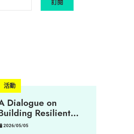
訂閱
活動
A Dialogue on
Building Resilient
Urban-Rural
2026/05/05
Partnerships