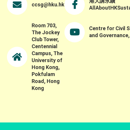
港大講永續
ccsg@hku.hk
AllAboutHKSustai
Room 703,
Centre for Civil 
The Jockey
and Governance
Club Tower,
Centennial
Campus, The
University of
Hong Kong,
Pokfulam
Road, Hong
Kong