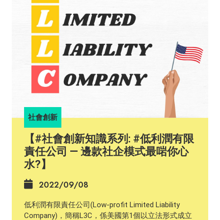
法。如果日後需要更改呢啲目標，係要經社區利益公
司規管局（Regulator of Community Interest
Companies）批准架！ 好似B Corp咁，社區利益公司
每年都要向監管機構提交年度報告，當中要明述公司
點樣履行佢哋嘅目標、相關利益者嘅參與、對社會嘅
影響、同埋其他財務信息，例如酬勞同股息等等。規
管局亦都有權查閱公司紀錄同文件，所以透明度係相
當高！而註冊為CIC嘅程序比慈善團體相對簡單，對
CIC嘅規限同對年度報告嘅要求亦都相對寬鬆，所以
註冊為CIC係比較方便，亦吸引到更多人成立。 為咗
鼓勵更多人對社會組織投資，英國政府喺2014年訂
社會創新
立 #社會投資稅收減免政策，只要喺慈善組織、社區
利益公司同社區福利團體有股權同一定嘅債務投資就
【#社會創新知識系列: #低利潤有限
可以獲得稅收減免。而喺完善嘅法規之下，社會公益
責任公司 — 邊款社企模式最啱你心
公司亦都能夠享有同一般公司對等嘅法律身分。同
水?】
時，社會大眾能夠清楚了解佢哋喺社會公益層面上嘅
工作，吸引投資者同社會大眾嘅支持。 香港現時未有
2022/09/08
為社企成立相關嘅法律或者註冊制度，所以社企同一
般私營企業無異，都要遵從所有適用於其企業同業務
低利潤有限責任公司(Low-profit Limited Liability
性質嘅香港法例。社會企業嘅形式包羅萬象，而社會
Company)，簡稱L3C，係美國第1個以立法形式成立