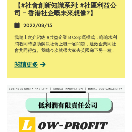
【#社會創新知識系列: #社區利益公
司 – 香港社企嘅未來想像?】
2022/08/15
我哋上次介紹咗 #共益企業 B Corp嘅模式，喺追求利
潤嘅同時協助解決社會上嘅一啲問題，達致企業同社
會共同得益。我哋今次就帶大家去英國睇下另一種類
似嘅公司型態，叫做＃社區利益公司 (Community
Interest Companies)，簡稱 #CIC。 CIC 係以有限責
閱讀更多
任嘅公司形式成立，即係如果公司經營不善，亦都唔
會波及到股東嘅個人財產。而營運 #CIC 係以達到社
會利益為最終目標，多於追求企業盈利，可以話係一
間擁有法律地位嘅社會企業。為咗保證CIC嘅資產、
收入同利潤都有投放喺社區服務到，CIC公司需要進
行「資產鎖定」(asset lock)，意指公司持有嘅資產要
以經營活動或其他方式造福社區，亦有明確指示利潤
分配嘅累計總額唔可以超過可分配利潤總額嘅35%。
除此之外，英國政府亦都會要求CIC公司必須喺公司
章程上清晰表明佢哋嘅社會理念以及具體嘅實現方