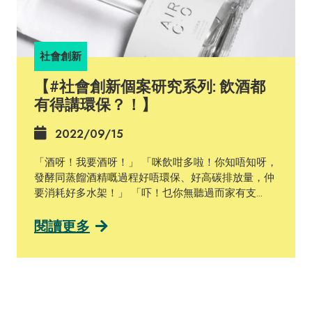
經介紹咗唔同嘅社企商業模式，分別係 #共益企業
BCorp、#社區利益公司CIC 同埋今次講解嘅 #低利潤
有限責任公司L3C。佢哋各有特色，亦有唔同嘅好
處，都蘊含咗關注企業營利並強調社會公益嘅多維度
社會創新
企業價值觀。唔知邊款模式最吸引到你哋呢！ 想重溫
內容？無問題！立即睇番之前嘅介紹！ 社區利益公司
【#社會創新個案研究系列: 飲酒都
(CIC):
有得講環保？！】
https://www.facebook.com/allabouthksustainability/
posts/147900837874669 共益企業 (B Corp):
2022/09/15
https://www.facebook.com/allabouthksustainability/
posts/145172358147517
「酒呀！我要酒呀！」 「咪飲咁多啦！你知唔知呀，
發酵同蒸餾酒精嘅過程好唔環保、好高碳排放量，仲
要消耗好多水架！」 「吓！乜你無聽過而家有支
vodka專門捕捉二氧化碳 (carbon dioxide) ，有助減少
溫室氣體 (greenhouse gases) 架咩？」 「咩
閱讀更多
話？？！！！」 . . . 無錯！一間美國初創公司Air
Company，喺2020年推出咗世界上第款直接用 #溫室
氣體 之一嘅 #二氧化碳 製成伏特加，將導致 #全球
暖化 加劇嘅氣體溝埋水，就變成咗一支令人鍾情又 #
負碳排 (carbon negative) 嘅 Air Vodka。 Air Vodka中