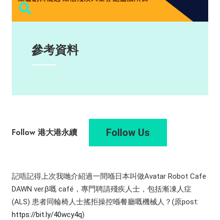
參考資料
Follow Us
Follow 港大港永續
記唔記得上次我哋介紹過一間喺日本叫做Avatar Robot Cafe
DAWN ver.β嘅 café，專門聘請殘疾人士，包括漸凍人症
(ALS) 患者同輪椅人士搖拒操控喺餐廳嘅機械人？(原post:
https://bit.ly/40wcy4q
)