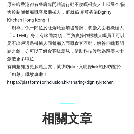
原來喺香港都有餐廳專門聘請行動不便嘅殘疾人士喺屋企/院
舍控制喺餐廳嘅客服機械人，佢就係
厨尊香港Dignity
Kitchen Hong Kong
！
「廚尊」係一間位於旺角嘅新加坡餐廳，餐廳入面嘅機械人
「
#TEMI
」身上有咪同鏡頭，而負責操作機械人嘅員工可以
足不出戶透過機械人同餐廳入面嘅食客互動，解答佢哋嘅問
題之餘，亦可以了解食客嘅意見，借助科技優勢為殘疾人士
創造更多職位
有興趣知道更多嘅朋友，就快啲click入呢條link知多啲關於
「廚尊」嘅故事啦！
https://platformforinclusion.hk/sharing/dignitykitchen
相關文章