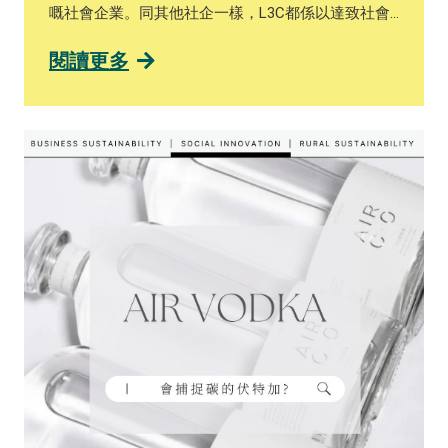
對於佢哋嘅需求亦不斷改變。香港社會創新嘅未來方
嘅社會企業。同其他社企一樣，L3C都係以達致社會
向會唔會都可以參考英國例子，成立類似CIC嘅企業
效益為主要目標，但同時亦會追求利潤。而佢嘅特別
模式，鼓勵更多人成立社會企業呢？
之處就係以有限責任嘅公司形式成立，喺保障到股東
閱讀更多
個人財產嘅同時，亦可以利用社會企業嘅品牌作市場
優勢，吸引更多人投資同支持。 成立L3C公司要首先
滿足以下3個條件： 1）以實現美國國內收入法典
（Internal Revenue Code，簡稱“IRC”）內規定嘅慈善
或教育目標為重點，而且該目標要係公司成立嘅不可
或缺原因; 2）不以創造收入或者財產增值作為公司核
心目標，但亦都容許喺其他情況下有重大收入或者資
本增值; 3）不以IRC中規定嘅政治目的作為公司目
標。另外，IRC仲規定L3C公司必須喺公司名入面包含
“Low-profit Limited Liability Company” 嘅字，等大眾
可以一眼辨認出。 同時，L3C亦會吸引到唔少基金會
嘅投資，原因係美國稅務局規定咗私營基金會必須每
年使用至少5%嘅資產於慈善項目或活動上，先可以享
受稅收豁免待遇。而L3C嘅出現，正正就可以幫基金
會滿足呢個條件。基金會喺投資社會企業嘅同時，又
可以申請税務豁免，仲有機會獲得投資回報，所以
L3C都吸引咗唔少基金會嘅資金架！ 到目前為止，已