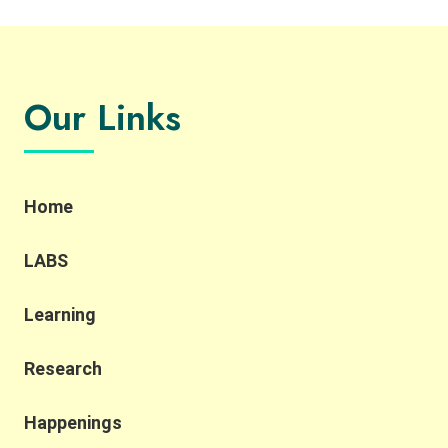
嘅二氧化碳原料主要來自大氣同紐約嘅工業同肥料
廠，將二氧化碳連埋透過電解獲取嘅氫氣 (hydrogen)
一齊送入「碳轉化反應器」（carbon conversion
reactor）系統，就會產生酒嘅主要成分乙醇
(ethanol)，最後再同水結合，就會變成令人醉醺醺嘅
Our Links
伏特加架啦！而傳統蒸餾酒精嘅方法係需要用到35公
升嘅水，先可以製造出一公升的蒸餾物。相比之下，
平均每支Air Vodka有助清除約一磅二氧化碳，耗水量
亦都大大減少，口感仲比傳統vodka更似水般清澈無
雜質添！ Air Company 聯合創辦人兼行政總裁
Home
Gregory Constantine 表示佢最希望嘅係可以利用科
技改善全球暖化嘅問題，將碳轉化呢種技術應用到各
LABS
個領域，直接將二氧化碳轉化成有價值嘅商品。除咗
可以做到 #零碳排放，即係指碳排放量接近零，仲可
Learning
以達到 #負碳排，意指生產過程中所清除嘅二氧化碳
量多於所排放嘅二氧化碳量。 Air Company 除咗有售
賣vodka之外，亦都有推出負碳排嘅香水同消毒搓手
Research
液，相信將來仲會喺市場上推出各式各樣嘅 #碳捕捉
產品，致力解決氣候變化嘅問題。 有興趣了解多啲嘅
Happenings
朋友，可以click入呢條片睇下佢哋係點樣由二氧化碳
製成一支支精美可口嘅伏特加