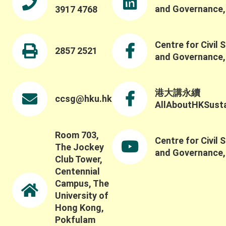
梁子謙先生（電話：3917-4763）
and Governance
3917 4768
Centre for Civil 
2857 2521
and Governance
港大講永續
ccsg@hku.hk
AllAboutHKSustai
Room 703,
Centre for Civil 
The Jockey
and Governance
Club Tower,
Centennial
Campus, The
University of
Hong Kong,
Pokfulam