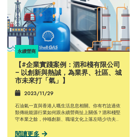
永續營商
【#企業實踐案例：泗和棧有限公司
– 以創新與熱誠，為業界、社區、城
市未來打「氣」】
2023/11/29
石油氣一直與香港人嘅生活息息相關。你有冇諗過依
類傳統能源行業如何跟永續營商扯上關係？泗和棧堅
守本業之餘，仲喺創新、職場文化上落左唔少功夫，
等我哋一齊嚟探討佢哋嘅故事啦！ 泗和棧有限公司於
1976年成立，主要經營樽裝石油氣（LPG）、管道石
閱讀更多