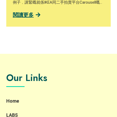
例子﹐講緊嘅就係IKEA同二手拍賣平台Carousell嘅最
新合作！ 今年7月， IKEA宣布喺Carousell上設立
「IKEA專區」，展示IKEA九龍灣店特價品區內嘅陳列
閱讀更多
品、停產或只剩餘少量庫存嘅家品。呢個例子就包含
了「Reuse」以及「Reduce」嘅元素！ 「Reuse」意
思係讓一啲功能、外觀完好嘅陳列品或貨尾獲得「二
次生命」，物盡其用減少浪費，讓二手或閒置商品重
現價值，同時間亦可以「Reduce」減少製造新產品所
消耗嘅自然資源。睇到呢度﹐可能好多人都會諗﹐呢
啲陳列品或貨尾標價上要打折扣先賣得出﹐變相IKEA
咪賺少咗？咁又未必喎！ 賣唔出嘅貨尾同陳列品﹐棄
置都要人力資源同埋錢﹐黎緊如果香港政府推出埋都
市固體廢物收費﹐呢筆數長遠對IKEA黎講都會係一個
Our Links
負擔﹐宜家消費者可以低價買到心頭好﹐IKEA又可以
減少棄置產品嘅支出﹐所以絕對係WIN-WIN 呢個合作
有機會為IKEA擴闊線上銷售渠道，間接將品牌推廣至
另一客群，增加品牌曝光度同知名度，達致品牌推廣
效果。加上宜家消費者對於商業機構對環境、社會嘅
Home
貢獻愈來愈著重﹐所以知道IKEA有心推動可持續發展
將會係對品牌嘅「加分位」﹐有良好嘅品牌形象長遠
LABS