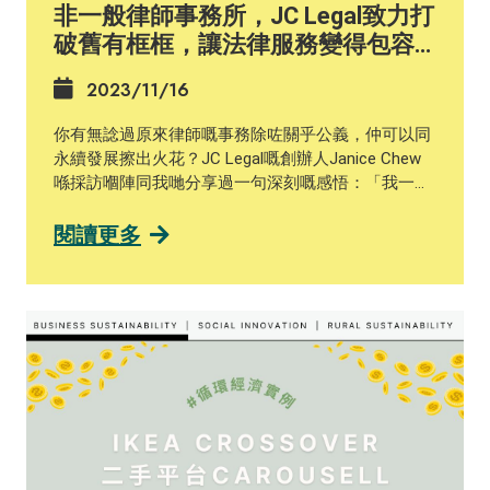
非一般律師事務所，JC Legal致力打
#sdgs #undp #HSBC
破舊有框框，讓法律服務變得包容
且易於接觸】
2023/11/16
你有無諗過原來律師嘅事務除咗關乎公義，仲可以同
永續發展擦出火花？JC Legal嘅創辦人Janice Chew
喺採訪嗰陣同我哋分享過一句深刻嘅感悟：「我一直
深信，做每一件事，都要用『心』去做。為做而做沒
意思，你不會做得好。」 有心但點樣去將喺ESG呢幾
閱讀更多
方面實踐係企業入面呢？喺2020年，JC Legal就參與
咗「釋前就業計劃」，為一名青少年在囚人士提供為
期六個月嘅行政助理機會。JC Legal亦透過慈善機構
「愛．傳遞」基金會支持有特殊教育需求和自閉症人
士就業。Janice強調，真正嘅包容需要周詳規劃以及
長期承諾，不能只憑好意。 想知道更多JC Legal嘅永
續營商策略，就撳入下面嘅連結，閱讀完整版嘅《企
業實踐案例》啦！ https://ccsg.hku.hk/pslb/zh/jc-
legal_chi/ #永續營商 #中小企 #永續價值鏈 #永續發
展 #商界永續發展領袖計劃 #pslb #svc