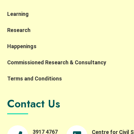
嚟講係非常重要﹐有調查就發現63%消費者傾向支持
一啲同自己理念相近嘅機構 其實隨住Carousell呢啲
Learning
二手拍賣平台嘅誕生﹐消費者對於二手或有小瑕疵嘅
產品抗拒度愈來愈低﹐所以都有利於商家推動循環經
濟嘅經營模式，有助實現環境保護同經濟永續成長嘅
Research
雙贏目標。 諗深一層﹐有時廢棄物品只係錯配嘅資
源，只要係「對的時間遇上對的人」其實就會搵得番
Happenings
佢嘅價值﹐所以講到尾﹐究竟有咩辦法可以整合呢啲
資源交俾有需要嘅人手上將會係社會嘅一個大議題﹐
唔知你又有咩諗法呢？ ==================== 身為
Commissioned Research & Consultancy
企業管理層當然要諗多一步﹐如果想要多啲推動企業
永續嘅靈感﹐就報名參加「永續價值鏈承諾」和「永
Terms and Conditions
續企業家（中小企）嘉許計劃」啦。由我地港大商界
永續發展領袖計劃（PSLB）主辦﹐滙豐銀行慈善基金
全力支持﹐鼓勵跨界別協作利用從不同持份者所得的
Contact Us
資源及知識，應對永續挑戰！ 2022年度的計劃現正
接受申請，今年度嘅主題為「循環經濟與業務抗禦
力」，並聚焦於餐飲業。 報名去到2022年8月31號！
更多有關計劃的資訊可以瀏覽﹕
https://bit.ly/3TiS4de。 如對計劃有任何查詢，你可
3917 4767
Centre for Civil 
以透過以下途徑聯絡PSLB團隊： 電郵： pslb@hku.hk