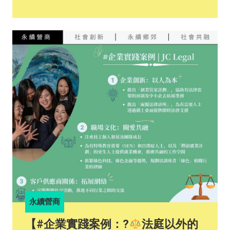
油氣（piped LPG）及廚房爐具設備。該企業秉持以
客戶為中心及積極創新嘅宗旨，推動橫向發展，後期
甚至涉足廚房和浴室設計。泗和棧石油工程有限公司
董事總經理兼皇冠爐具（集團）有限公司董事李蔓瑩
（Joyce）強調「安全系數」係佢哋對員工同客戶嘅
首要考量。自1992年起，泗和棧亦已採用電腦化操
作，以記錄顧客資料、維修保養紀錄、石油氣錶讀數
等各項數據，從而提高客戶便利性、數據管理同營運
效率。 隨著再生能源漸趨普及，泗和棧預計石油氣相
關產業會逐漸式微。該企業為此逐步轉型並開拓新的
業務，透過學徒制培育年輕人才、歡迎傷健人士加入
佢哋嘅團隊，並藉著與碧瑤（綠色集團有限公司）等
公司展開跨界別協作，為永續發展做出貢獻。 想了解
更多就千祈唔好錯過泗和棧喺永續營商嘅小貼士！即
刻撳入以下嘅連結，閱讀完整版嘅《企業實踐案
例》！
https://ccsg.hku.hk/pslb/zh/szewochaan_chi/ #永續
營商 #中小企 #永續價值鏈 #永續發展 #商界永續發
永續營商
展領袖計劃 #pslb #svc #businesssustainability
#sustainabilityleadership #sustainability #business
【#企業實踐案例：?‍
法庭以外的
#sme #collaboration #sustainablevaluechains