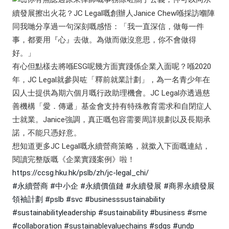
續發展擦出火花？JC Legal嘅創辦人Janice Chew喺採訪嗰陣
同我哋分享過一句深刻嘅感悟：「我一直深信，做每一件
事，都要用『心』去做。為做而做沒意思，你不會做得
好。」
有心但點樣去將喺ESG呢幾方面實踐係企業入面呢？喺2020
年，JC Legal就參與咗「釋前就業計劃」，為一名青少年在
囚人士提供為期六個月嘅行政助理機會。JC Legal亦透過慈
善機構「愛．傳遞」基金會支持有特殊教育需求和自閉症人
士就業。Janice強調，真正嘅包容需要周詳規劃以及長期承
諾，不能只憑好意。
想知道更多JC Legal嘅永續營商策略，就撳入下面嘅連結，
閱讀完整版嘅《企業實踐案例》啦！
https://ccsg.hku.hk/pslb/zh/jc-legal_chi/
#永續營商
#中小企
#永續價值鏈
#永續發展
#商界永續發展
領袖計劃
#pslb
#svc
#businesssustainability
#sustainabilityleadership
#sustainability
#business
#sme
#collaboration
#sustainablevaluechains
#sdgs
#undp