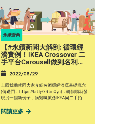
永續營商
【#永續新聞大解剖: 循環經
濟實例！IKEA Crossover 二
手平台Carousell做到名利雙
收？】
2022/08/29
上回我哋就同大家介紹咗循環經濟嘅基礎概念
(傳送門︰https://bit.ly/3RtmQyn)，轉個頭就發
現另一個新例子﹐講緊嘅就係IKEA同二手拍賣
平台Carousell嘅最新合作！ 今年7月， IKEA宣
布喺Carousell上設立「IKEA專區」，展示IKEA
閱讀更多
九龍灣店特價品區內嘅陳列品、停產或只剩餘
少量庫存嘅家品。呢個例子就包含了