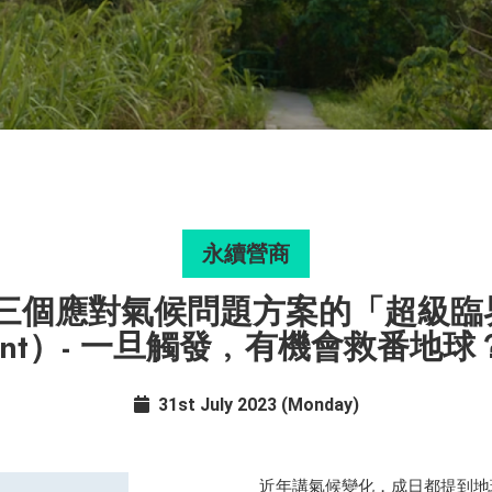
永續營商
應對氣候問題方案的「超級臨界點」（
oint）- 一旦觸發﹐有機會救番地球
31st July 2023 (Monday)
近年講氣候變化，成日都提到地