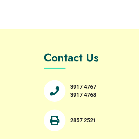
育需求和自閉症人士就業。Janice強調，真正
嘅包容需要周詳規劃以及長期承諾，不能只憑
好意。 想知道更多JC Legal嘅永續營商策略，
就撳入下面嘅連結，閱讀完整版嘅《企業實踐
案例》啦！ https://ccsg.hku.hk/pslb/zh/jc-
legal_chi/ #永續營商 #中小企 #永續價值鏈 #
永續發展 #商界永續發展領袖計劃 #pslb #svc
Contact Us
#businesssustainability
#sustainabilityleadership #sustainability
#business #sme #collaboration
#sustainablevaluechains #sdgs #undp
#HSBC
3917 4767
3917 4768
2857 2521