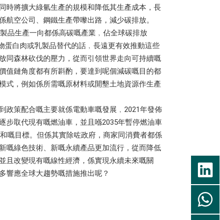
同時將擴大綠氫生產的規模和降低其生產成本，長
係航空公司、鋼鐵生產帶嚟出路，減少碳排放。
及奶製品生產一向都係高碳嘅產業﹐佔全球碳排放
植物蛋白肉或乳製品替代的話﹐長遠更有效推動這些
放同森林砍伐的壓力，從而引領世界走向可持續嘅
價值鏈角度都有所斟酌，要達到呢個減碳嘅目的都
模式，例如係所需嘅原材料或開墾土地資源作生產
到政策配合嘅主要就係電動車嘅發展﹐2021年發佈
逐步取代現有嘅燃油車，並且喺2035年暫停燃油車
碳中和嘅目標。但係其實除咗政府，商家同消費者都係
新嘅綠色技術、新嘅永續產品更加流行，從而降低
並且改變現有嘅線性經濟，係實現永續未來嘅關
多響應全球大趨勢嘅措施推出呢？