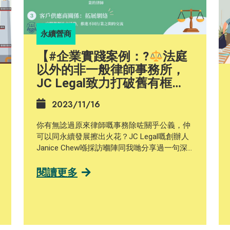
永續營商
【#企業實踐案例：?‍
法庭
以外的非一般律師事務所，
JC Legal致力打破舊有框
框，讓法律服務變得包容且
2023/11/16
易於接觸】
你有無諗過原來律師嘅事務除咗關乎公義，仲
可以同永續發展擦出火花？JC Legal嘅創辦人
Janice Chew喺採訪嗰陣同我哋分享過一句深
刻嘅感悟：「我一直深信，做每一件事，都要
用『心』去做。為做而做沒意思，你不會做得
閱讀更多
好。」 有心但點樣去將喺ESG呢幾方面實踐係
企業入面呢？喺2020年，JC Legal就參與咗
「釋前就業計劃」，為一名青少年在囚人士提
供為期六個月嘅行政助理機會。JC Legal亦透
過慈善機構「愛．傳遞」基金會支持有特殊教