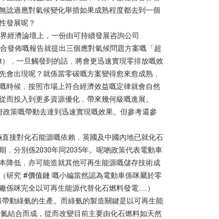
無諗過應對氣候變化舉措如果成熟程度都去到一個
性發展呢？
3世界經濟論壇上，一份由可持續發展咨詢公司
大學聯合發佈嘅報告就提出三個應對氣候問題方案嘅「超
g point）﹐一旦觸發到的話﹐將會更迅速實現零排放嘅效
先會出現呢？就係當零碳嘅方案變得愈來愈成熟﹐
嘅時候﹐按照市場上符合經濟效益嘅定律就會自然
從而投入到更多資源優化﹐帶來幾何級嘅進展。
府政策嘅帶動去達到迅速實現嘅效果。但參考還參
車輛直接對化石能源嘅依賴﹐英國及中國內地已就化石
﹐分別係2030年同2035年。呢啲政策代表電動車
本降低﹐亦可能造就其他可再生能源嘅儲存技術成
。（研究
#價值鏈
嘅小編當然認為電動車係咪屬於零
廠係咪完全以可再生能源代替化石燃料發電……）
舉將帶動綠氨的生產。而綠氨的製造關鍵是以可再生能
中的氮結合而成，從而改變目前主要由化石燃料如天然