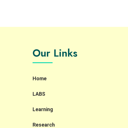
中心及積極創新嘅宗旨，推動橫向發展，後期
甚至涉足廚房和浴室設計。泗和棧石油工程有
限公司董事總經理兼皇冠爐具（集團）有限公
司董事李蔓瑩（Joyce）強調「安全系數」係
佢哋對員工同客戶嘅首要考量。自1992年起，
泗和棧亦已採用電腦化操作，以記錄顧客資
料、維修保養紀錄、石油氣錶讀數等各項數
據，從而提高客戶便利性、數據管理同營運效
Our Links
率。 隨著再生能源漸趨普及，泗和棧預計石油
氣相關產業會逐漸式微。該企業為此逐步轉型
並開拓新的業務，透過學徒制培育年輕人才、
歡迎傷健人士加入佢哋嘅團隊，並藉著與碧瑤
（綠色集團有限公司）等公司展開跨界別協
Home
作，為永續發展做出貢獻。 想了解更多就千祈
唔好錯過泗和棧喺永續營商嘅小貼士！即刻撳
LABS
入以下嘅連結，閱讀完整版嘅《企業實踐案
例》！
Learning
https://ccsg.hku.hk/pslb/zh/szewochaan_chi/
#永續營商 #中小企 #永續價值鏈 #永續發展 #
商界永續發展領袖計劃 #pslb #svc
Research
#businesssustainability