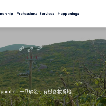
tnership
Professional Services
Happenings
point）- 一旦觸發﹐有機會救番地