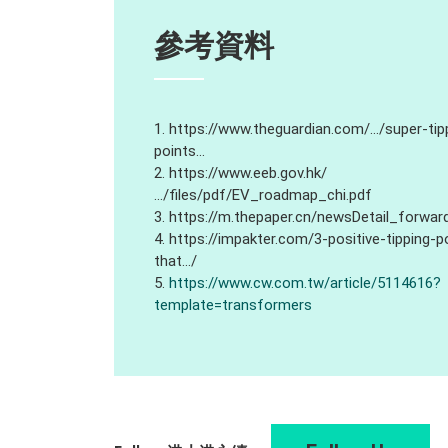
參考資料
1. https://www.theguardian.com/…/super-tip
points…
2. https://www.eeb.gov.hk/
…/files/pdf/EV_roadmap_chi.pdf
3. https://m.thepaper.cn/newsDetail_forwa
4. https://impakter.com/3-positive-tipping-p
that…/
5.
https://www.cw.com.tw/article/5114616?
template=transformers