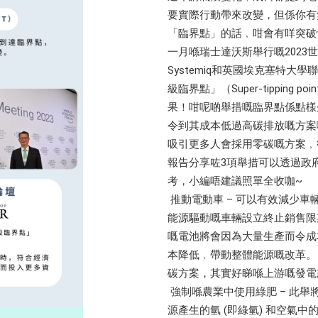
要實際行動帶來改變，但係你有
「臨界點」的話﹐咁會有咩突破
一月喺瑞士達沃斯舉行嘅202
Systemiq和英國埃克塞特
級臨界點」（Super-tippin
果！咁呢啲舉措嘅臨界點係點樣
令到其成本低過高碳排放嘅方案
吸引更多人會採用零碳嘅方案﹐
報告分享咗3項舉措可以透過政
考，小編唔建議照單全收咖~
推動電動車 – 可以有效減少
能源驅動嘅車輛設立終止銷售限期
嘅電池將會因為大量生產而令成
本降低﹐帶動整體能源嘅改革
碳方案，其實好睇喺上游嘅發電
強制喺農業中使用綠肥 – 此
源產生的氫 (即綠氫) 和空氣