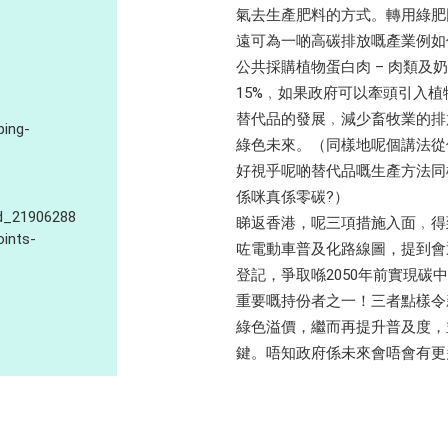
氣去生產肥料的方式。轉用綠肥
遠可為一啲高碳排放嘅產業例如
公共採購植物蛋白肉 – 肉類
15%﹐如果政府可以牽頭引入
替代品的發展﹐減少畜牧業的排
ping-
綠色未來。（同樣地呢個講法從
好視乎呢啲替代品嘅生產方法同
係咪真係零碳?）
rd_21906288
睇返香港，呢三項措施入面﹐得
oints-
咗電動車普及化路線圖，提到會
登記，爭取喺2050年前實現
重要嘅持份者之一！三者點樣令
綠色溢價，繼而再提升普及度，
鍵。唔知政府係未來會唔會有更