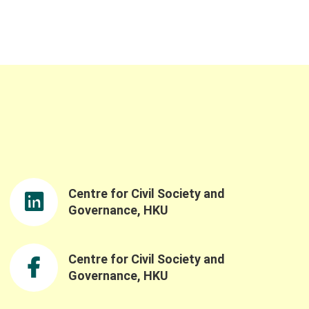
「Reuse」以及「Reduce」嘅元素！
「Reuse」意思係讓一啲功能、外觀完好嘅陳
列品或貨尾獲得「二次生命」，物盡其用減少
浪費，讓二手或閒置商品重現價值，同時間亦
可以「Reduce」減少製造新產品所消耗嘅自然
資源。睇到呢度﹐可能好多人都會諗﹐呢啲陳
列品或貨尾標價上要打折扣先賣得出﹐變相
IKEA咪賺少咗？咁又未必喎！ 賣唔出嘅貨尾同
陳列品﹐棄置都要人力資源同埋錢﹐黎緊如果
香港政府推出埋都市固體廢物收費﹐呢筆數長
遠對IKEA黎講都會係一個負擔﹐宜家消費者可
以低價買到心頭好﹐IKEA又可以減少棄置產品
嘅支出﹐所以絕對係WIN-WIN 呢個合作有機會
Centre for Civil Society and
為IKEA擴闊線上銷售渠道，間接將品牌推廣至
Governance, HKU
另一客群，增加品牌曝光度同知名度，達致品
牌推廣效果。加上宜家消費者對於商業機構對
環境、社會嘅貢獻愈來愈著重﹐所以知道IKEA
Centre for Civil Society and
有心推動可持續發展將會係對品牌嘅「加分
Governance, HKU
位」﹐有良好嘅品牌形象長遠嚟講係非常重
要﹐有調查就發現63%消費者傾向支持一啲同
自己理念相近嘅機構 其實隨住Carousell呢啲二