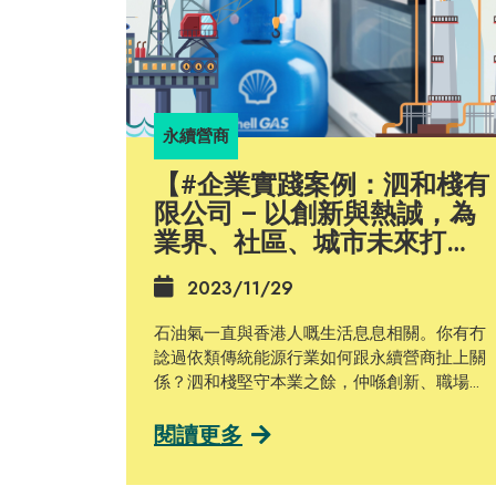
永續營商
【#企業實踐案例：泗和棧有
限公司 – 以創新與熱誠，為
業界、社區、城市未來打
「氣」】
2023/11/29
石油氣一直與香港人嘅生活息息相關。你有冇
諗過依類傳統能源行業如何跟永續營商扯上關
係？泗和棧堅守本業之餘，仲喺創新、職場文
化上落左唔少功夫，等我哋一齊嚟探討佢哋嘅
故事啦！ 泗和棧有限公司於1976年成立，主要
閱讀更多
經營樽裝石油氣（LPG）、管道石油氣（piped
LPG）及廚房爐具設備。該企業秉持以客戶為