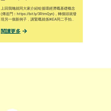
上回我哋就同大家介紹咗循環經濟嘅基礎概念
(傳送門︰https://bit.ly/3RtmQyn)，轉個頭就發
現另一個新例子﹐講緊嘅就係IKEA同二手拍賣
平台Carousell嘅最新合作！ 今年7月， IKEA宣
布喺Carousell上設立「IKEA專區」，展示IKEA
閱讀更多
九龍灣店特價品區內嘅陳列品、停產或只剩餘
少量庫存嘅家品。呢個例子就包含了
「Reuse」以及「Reduce」嘅元素！
「Reuse」意思係讓一啲功能、外觀完好嘅陳
列品或貨尾獲得「二次生命」，物盡其用減少
浪費，讓二手或閒置商品重現價值，同時間亦
可以「Reduce」減少製造新產品所消耗嘅自然
資源。睇到呢度﹐可能好多人都會諗﹐呢啲陳
列品或貨尾標價上要打折扣先賣得出﹐變相
IKEA咪賺少咗？咁又未必喎！ 賣唔出嘅貨尾同
陳列品﹐棄置都要人力資源同埋錢﹐黎緊如果
香港政府推出埋都市固體廢物收費﹐呢筆數長
遠對IKEA黎講都會係一個負擔﹐宜家消費者可
以低價買到心頭好﹐IKEA又可以減少棄置產品