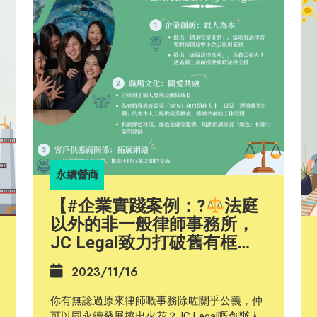
永續營商
【#企業實踐案例：?‍
法庭
以外的非一般律師事務所，
JC Legal致力打破舊有框
框，讓法律服務變得包容且
2023/11/16
易於接觸】
你有無諗過原來律師嘅事務除咗關乎公義，仲
可以同永續發展擦出火花？JC Legal嘅創辦人