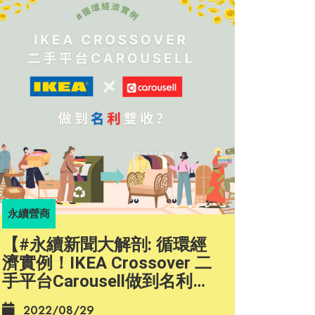
永續營商
【#永續新聞大解剖: 循環經
濟實例！IKEA Crossover 二
手平台Carousell做到名利雙
收？】
2022/08/29