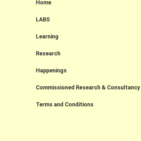
（綠色集團有限公司）等公司展開跨界別協
Home
作，為永續發展做出貢獻。 想了解更多就千祈
唔好錯過泗和棧喺永續營商嘅小貼士！即刻撳
LABS
入以下嘅連結，閱讀完整版嘅《企業實踐案
例》！
Learning
https://ccsg.hku.hk/pslb/zh/szewochaan_chi/
#永續營商 #中小企 #永續價值鏈 #永續發展 #
商界永續發展領袖計劃 #pslb #svc
Research
#businesssustainability
#sustainabilityleadership #sustainability
Happenings
#business #sme #collaboration
#sustainablevaluechains #sdgs #undp
#HSBC
Commissioned Research & Consultancy
Terms and Conditions