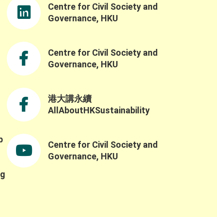
嘅支出﹐所以絕對係WIN-WIN 呢個合作有機會
Centre for Civil Society and
為IKEA擴闊線上銷售渠道，間接將品牌推廣至
Governance, HKU
另一客群，增加品牌曝光度同知名度，達致品
牌推廣效果。加上宜家消費者對於商業機構對
環境、社會嘅貢獻愈來愈著重﹐所以知道IKEA
Centre for Civil Society and
有心推動可持續發展將會係對品牌嘅「加分
Governance, HKU
位」﹐有良好嘅品牌形象長遠嚟講係非常重
要﹐有調查就發現63%消費者傾向支持一啲同
自己理念相近嘅機構 其實隨住Carousell呢啲二
港大講永續
手拍賣平台嘅誕生﹐消費者對於二手或有小瑕
疵嘅產品抗拒度愈來愈低﹐所以都有利於商家
AllAboutHKSustainability
推動循環經濟嘅經營模式，有助實現環境保護
同經濟永續成長嘅雙贏目標。 諗深一層﹐有時
b
廢棄物品只係錯配嘅資源，只要係「對的時間
Centre for Civil Society and
,
遇上對的人」其實就會搵得番佢嘅價值﹐所以
Governance, HKU
講到尾﹐究竟有咩辦法可以整合呢啲資源交俾
有需要嘅人手上將會係社會嘅一個大議題﹐唔
ng
知你又有咩諗法呢？ ====================
身為企業管理層當然要諗多一步﹐如果想要多
啲推動企業永續嘅靈感﹐就報名參加「永續價
值鏈承諾」和「永續企業家（中小企）嘉許計