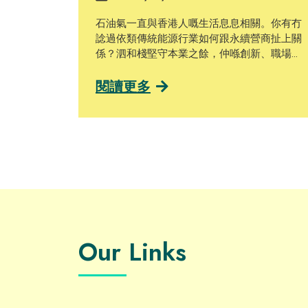
石油氣一直與香港人嘅生活息息相關。你有冇
諗過依類傳統能源行業如何跟永續營商扯上關
係？泗和棧堅守本業之餘，仲喺創新、職場文
化上落左唔少功夫，等我哋一齊嚟探討佢哋嘅
故事啦！ 泗和棧有限公司於1976年成立，主要
閱讀更多
經營樽裝石油氣（LPG）、管道石油氣（piped
LPG）及廚房爐具設備。該企業秉持以客戶為
中心及積極創新嘅宗旨，推動橫向發展，後期
甚至涉足廚房和浴室設計。泗和棧石油工程有
限公司董事總經理兼皇冠爐具（集團）有限公
司董事李蔓瑩（Joyce）強調「安全系數」係
佢哋對員工同客戶嘅首要考量。自1992年起，
泗和棧亦已採用電腦化操作，以記錄顧客資
料、維修保養紀錄、石油氣錶讀數等各項數
據，從而提高客戶便利性、數據管理同營運效
Our Links
率。 隨著再生能源漸趨普及，泗和棧預計石油
氣相關產業會逐漸式微。該企業為此逐步轉型
並開拓新的業務，透過學徒制培育年輕人才、
歡迎傷健人士加入佢哋嘅團隊，並藉著與碧瑤