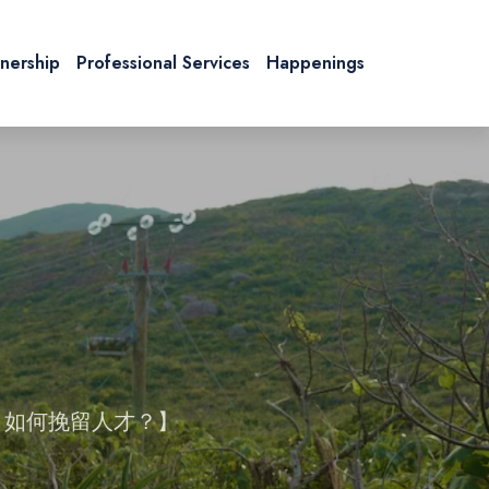
tnership
Professional Services
Happenings
現象，如何挽留人才？】