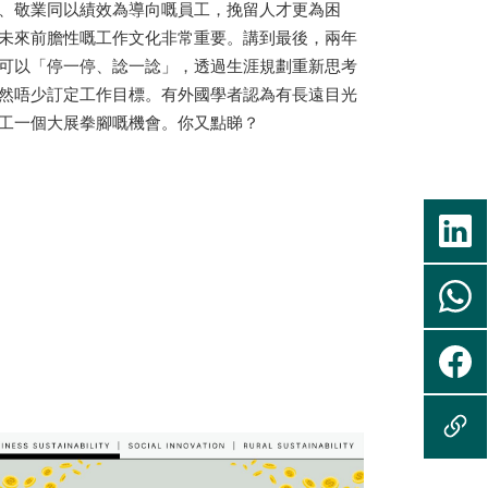
、敬業同以績效為導向嘅員工，挽留人才更為困
未來前膽性嘅工作文化非常重要。講到最後，兩年
可以「停一停、諗一諗」，透過生涯規劃重新思考
然唔少訂定工作目標。有外國學者認為有長遠目光
工一個大展拳腳嘅機會。你又點睇？