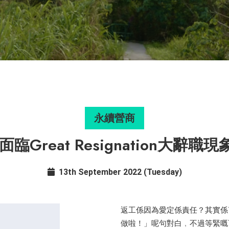
永續營商
臨Great Resignation大
13th September 2022 (Tuesday)
返工係因為愛定係責任？其實係T
做啦！」呢句對白﹐不過等緊嘅