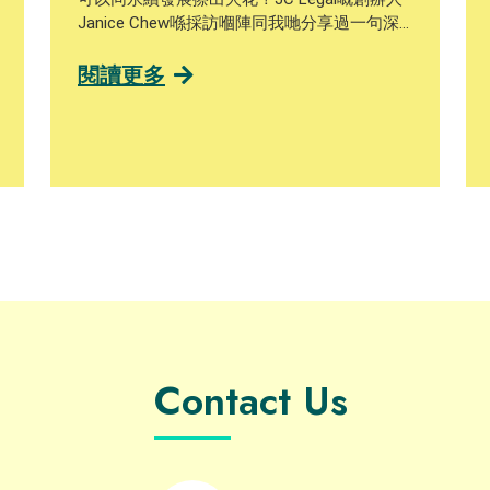
Janice Chew喺採訪嗰陣同我哋分享過一句深
刻嘅感悟：「我一直深信，做每一件事，都要
用『心』去做。為做而做沒意思，你不會做得
閱讀更多
好。」 有心但點樣去將喺ESG呢幾方面實踐係
企業入面呢？喺2020年，JC Legal就參與咗
「釋前就業計劃」，為一名青少年在囚人士提
供為期六個月嘅行政助理機會。JC Legal亦透
過慈善機構「愛．傳遞」基金會支持有特殊教
育需求和自閉症人士就業。Janice強調，真正
嘅包容需要周詳規劃以及長期承諾，不能只憑
好意。 想知道更多JC Legal嘅永續營商策略，
就撳入下面嘅連結，閱讀完整版嘅《企業實踐
案例》啦！ https://ccsg.hku.hk/pslb/zh/jc-
legal_chi/ #永續營商 #中小企 #永續價值鏈 #
永續發展 #商界永續發展領袖計劃 #pslb #svc
Contact Us
#businesssustainability
#sustainabilityleadership #sustainability
#business #sme #collaboration
#sustainablevaluechains #sdgs #undp
#HSBC