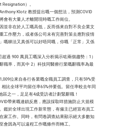
esignation）。
hony Klotz 教授提出嘅一個想法，預測COVID
將會有大量人才離開現時嘅工作崗位。
因並非在於人工嘅高低，反而係來自對不良企業文
重工作壓力，或者係公司未有完善對策去應對疫情
」嘅睇法又真係可以好唔同嘅，你嘅「正常」又係
公司超過 900 萬員工嘅深入分析揭示咗兩個趨勢：1）
辭職率，而其中 2）科技同醫療行業嘅辭職率為最
對香港1,009位來自各行各業嘅全職員工調查，只有59%受
，相比全球平均留任率65%仲要低。留任率較去年同
嘅地區之一，足足有4成受訪者計劃緊辭職！
OVID帶來嘅連鎖反應，應該採取咩措施防止大規模
。鑑於全球出現工作新常態，有僱主已經宣布員工
在家工作。同時，有問卷調查結果顯示絕大多數知
至會因為可以遠程工作嘅條件而轉工。