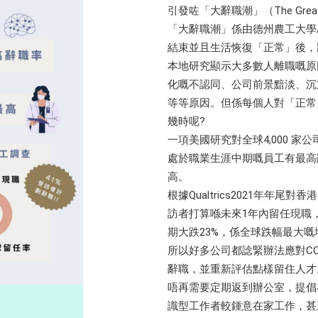
引發咗「大辭職潮」（The Great R
「大辭職潮」係由德州農工大學Ant
結束並且生活恢復「正常」後，
本地研究顯示大多數人離職嘅原
化嘅不認同、公司前景黯淡、沉
等等原因。但係每個人對「正常
幾時呢?
一項美國研究對全球4,000 家
處於職業生涯中期嘅員工有最高
高。
根據Qualtrics2021年年尾
訪者打算喺未來1年內留任現職
期大跌23%，係全球跌幅最大
所以好多公司都諗緊辦法應對C
辭職，並重新評估點樣留住人才
唔再需要定期返到辦公室，提倡
識型工作者較鍾意在家工作，甚