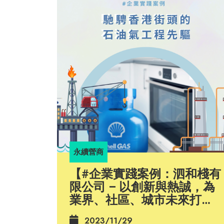
永續營商
【#企業實踐案例：泗和棧有
限公司 – 以創新與熱誠，為
業界、社區、城市未來打
「氣」】
2023/11/29