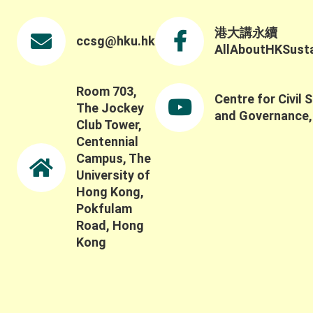
港大講永續
ccsg@hku.hk
AllAboutHKSustai
Room 703,
Centre for Civil 
The Jockey
and Governance
Club Tower,
Centennial
Campus, The
University of
Hong Kong,
Pokfulam
Road, Hong
Kong