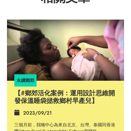
永續鄉郊
【#鄉郊活化案例：運用設計思維開
發保溫睡袋拯救鄉村早產兒】
2023/09/21
三個月前，我哋中心為來自北京、台灣、泰國同香港