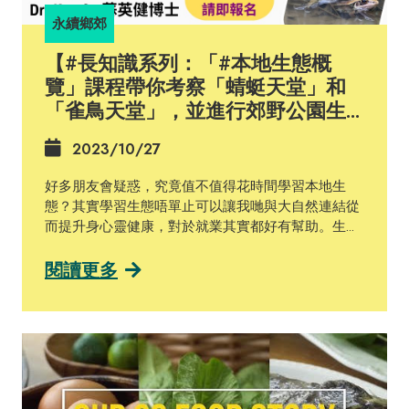
Warmer」嘅產品雛型。其設計雖然看似簡單，實際
永續鄉郊
上内有乾坤。Embrace Warmer嘅核心科技是一塊
蠟，蠟嘅熔點是攝氏37C，即一般人嘅體溫，且在融
【#長知識系列：「#本地生態概
化後能維持恆溫長達8小時。因為呢個產品嘅價格優
覽」課程帶你考察「蜻蜓天堂」和
惠、操作簡單易用，令鄉郊嘅BB都可以保暖，而呢個
「雀鳥天堂」，並進行郊野公園生
由 設計思維 製作出嚟嘅保溫箱就成功拯救了超過四
態調查】
十萬個小生命，幫助佢哋活出健康人生。 我哋有部分
2023/10/27
Urban-Rural Sustainability Fellows參與咗我地嘅
Urban-Rural Sustainability Action Proposal
好多朋友會疑惑，究竟值不值得花時間學習本地生
Competition，競逐種子基金將創意化為實踐。比賽
態？其實學習生態唔單止可以讓我哋與大自然連結從
已經進入決賽階段，賽果將於「永續鄉郊－亞太區合
而提升身心靈健康，對於就業其實都好有幫助。生態
作計劃」嘅網頁（https://ccsg.hku.hk/airi/）公布，
調查相關嘅工作機會喺香港其實有好多，不論環境影
大家可以密切留意呀~ #設計思維 #永續鄉郊亞太區
響評估，抑或係協助環團做一啲鄉郊保育工作，都好
閱讀更多
合作計劃 #香港大學 #永續發展 #可持續發展 #鄉郊
多時需要做基線生態調查。如果你打算去商業公司搵
活化 #DesignThinking #AIRI #HKU #CCSG
工，#ESG（Environmental, social, and corporate
#SustainableDevelopmnt #Sustainability
governance）同 #TNFD （The Taskforce on
#RuralRevitalisation
Nature-related Financial Disclosures）你又有冇聽
過？佢哋都同生態相關嘅數據同埋知識有關。其實了
解本地生態，喺現時全球氣候急劇變化嘅情況下，係
一種好重要嘅知識同技能。 永續社區學院「本地生態