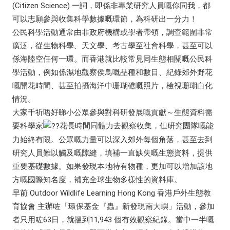
(Citizen Science) 一詞，即係非專業研究人員嘅你同我，都
可以志願參與收集科學數據嘅環節，為科研出一分力！
公民科學活動通常由非政府機構或學者帶領，調查範圍非常
廣泛，從生物科學、天文學、考古學至社會科學，甚至可以
係海陸空任何一環。而香港就比較常見同生態相關嘅公民科
學活動，例如係濕地觀察侯鳥嘅品種和數目、紀錄郊外野花
嘅開花時間、甚至拍攝海洋中珊瑚礁嘅照片，檢視珊瑚白化
情況。
大家千祈唔好睇小公眾參與對科研發展嘅貢獻～生態資料需
要科學家
花長時間同體力去觀察收集，但研究團隊嘅能
力始終有限。公眾嘅力量可以深入郊外每個角落，甚至去到
研究人員難以觸及嘅隙縫，填補一直缺失嘅生態資料，提供
重要基礎數據。如果發現本地特有物種，更加可以增加該地
方嘅國際知名度，補充全球生物多樣性的資料庫。
早前 Outdoor Wildlife Learning Hong Kong 香港戶外生態教
育協會 主辦咗「環保基金『蟲』新發現南大嶼」活動，參加
者只用咗63日，就搵到11,943 個有效觀察紀錄。當中一半嘅