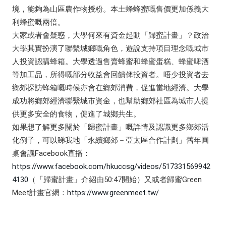
境，能夠為山區農作物授粉。本土蜂蜂蜜嘅售價更加係義大
利蜂蜜嘅兩倍。
大家或者會疑惑，大學何來有資金起動「歸蜜計畫」？政治
大學其實扮演了聯繫城鄉嘅角色，遊說支持項目理念嘅城市
人投資認購蜂箱。大學透過售賣蜂蜜和蜂蜜蛋糕、蜂蜜啤酒
等加工品，所得嘅部分收益會回饋俾投資者。唔少投資者去
鄉郊探訪蜂箱嘅時候亦會在鄉郊消費，促進當地經濟。大學
成功將鄉郊經濟聯繫城市資金，也幫助鄉郊社區為城市人提
供更多安全的食物，促進了城鄉共生。
如果想了解更多關於「歸蜜計畫」嘅詳情及認識更多鄉郊活
化例子，可以睇我地「永續鄉郊－亞太區合作計劃」舊年圓
桌會議Facebook直播：
https://www.facebook.com/hkuccsg/videos/517331569942
4130
（「歸蜜計畫」介紹由50:47開始）又或者歸蜜Green
Meet計畫官網：
https://www.greenmeet.tw/