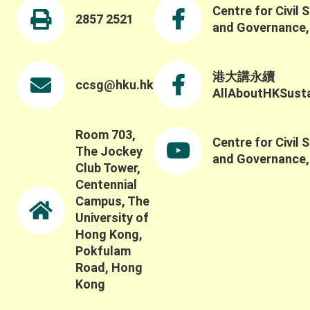
Centre for Civil 
2857 2521
and Governance
港大講永續
ccsg@hku.hk
AllAboutHKSustai
Room 703,
Centre for Civil 
The Jockey
and Governance
Club Tower,
Centennial
Campus, The
University of
Hong Kong,
Pokfulam
Road, Hong
Kong