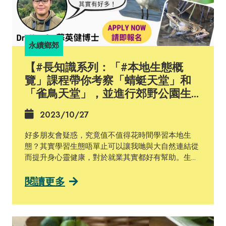
要嘅係不需要長期插電，並且便於攜帶嘅嬰兒保溫
箱，所以佢哋返到史丹福之後，喺市面上廣泛搜羅嬰
兒用品。隊員們一齊集思廣益之下，做咗「Embrace
Warmer」嘅產品雛型。其設計雖然看似簡單，實際
永續鄉郊
上内有乾坤。Embrace Warmer嘅核心科技是一塊
蠟，蠟嘅熔點是攝氏37C，即一般人嘅體溫，且在融
【#長知識系列：「#本地生態概
化後能維持恆溫長達8小時。因為呢個產品嘅價格優
覽」課程帶你考察「蜻蜓天堂」和
惠、操作簡單易用，令鄉郊嘅BB都可以保暖，而呢個
「雀鳥天堂」，並進行郊野公園生
由 設計思維 製作出嚟嘅保溫箱就成功拯救了超過四
態調查】
十萬個小生命，幫助佢哋活出健康人生。 我哋有部分
2023/10/27
Urban-Rural Sustainability Fellows參與咗我地嘅
Urban-Rural Sustainability Action Proposal
好多朋友會疑惑，究竟值不值得花時間學習本地生
Competition，競逐種子基金將創意化為實踐。比賽
態？其實學習生態唔單止可以讓我哋與大自然連結從
已經進入決賽階段，賽果將於「永續鄉郊－亞太區合
而提升身心靈健康，對於就業其實都好有幫助。生態
作計劃」嘅網頁（https://ccsg.hku.hk/airi/）公布，
調查相關嘅工作機會喺香港其實有好多，不論環境影
大家可以密切留意呀~ #設計思維 #永續鄉郊亞太區
響評估，抑或係協助環團做一啲鄉郊保育工作，都好
閱讀更多
合作計劃 #香港大學 #永續發展 #可持續發展 #鄉郊
多時需要做基線生態調查。如果你打算去商業公司搵
活化 #DesignThinking #AIRI #HKU #CCSG
工，#ESG（Environmental, social, and corporate
#SustainableDevelopmnt #Sustainability
governance）同 #TNFD （The Taskforce on
#RuralRevitalisation
Nature-related Financial Disclosures）你又有冇聽