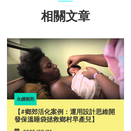
相關文章
永續鄉郊
【#鄉郊活化案例：運用設計思維開
發保溫睡袋拯救鄉村早產兒】