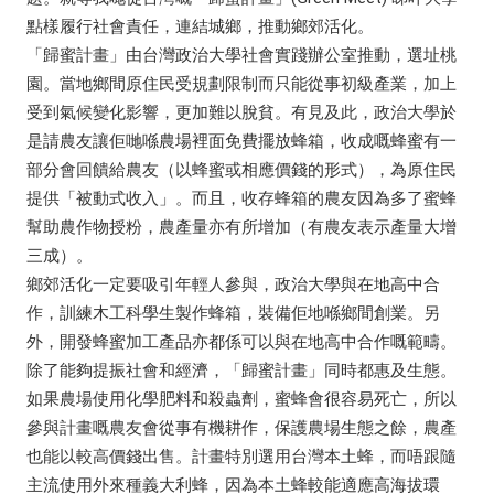
點樣履行社會責任，連結城鄉，推動鄉郊活化。
「歸蜜計畫」由台灣政治大學社會實踐辦公室推動，選址桃
園。當地鄉間原住民受規劃限制而只能從事初級產業，加上
受到氣候變化影響，更加難以脫貧。有見及此，政治大學於
是請農友讓佢哋喺農場裡面免費擺放蜂箱，收成嘅蜂蜜有一
部分會回饋給農友（以蜂蜜或相應價錢的形式），為原住民
提供「被動式收入」。而且，收存蜂箱的農友因為多了蜜蜂
幫助農作物授粉，農產量亦有所增加（有農友表示產量大增
三成）。
鄉郊活化一定要吸引年輕人參與，政治大學與在地高中合
作，訓練木工科學生製作蜂箱，裝備佢地喺鄉間創業。另
外，開發蜂蜜加工產品亦都係可以與在地高中合作嘅範疇。
除了能夠提振社會和經濟，「歸蜜計畫」同時都惠及生態。
如果農場使用化學肥料和殺蟲劑，蜜蜂會很容易死亡，所以
參與計畫嘅農友會從事有機耕作，保護農場生態之餘，農產
也能以較高價錢出售。計畫特別選用台灣本土蜂，而唔跟隨
主流使用外來種義大利蜂，因為本土蜂較能適應高海拔環