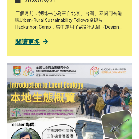
2023/09/21
三個月前，我哋中心為來自北京、台灣、泰國同香港
嘅Urban-Rural Sustainability Fellows舉辦咗
Hackathon Camp，當中運用了#設計思維（Design
Thinking）嘅概念框架，幫助參加者構思鄉村活化項
目。究竟設計思維可以點樣幫到鄉村地區？等我哋同
閱讀更多
大家分享一個美國案例。 Design Thinking係史丹福大
學設計學院提出的思維模型，用嚟激發創意，解決問
題。設計思維 包括五個步驟：同理 (Emphathize)、
定義需求 (Define)、創意構思 (Ideate)、製作原型
(Prototype) 和測試 (Test)。喺史丹福設計堂上，
Jane Chen同隊友們被指派做出一個比傳統嬰兒保溫
箱成本低99%嘅嬰兒保溫箱。 由於設計思維引導佢哋
喺解決問題之前要仔細觀察，帶著同理心去思考，從
而更有效地體貼人嘅需求，所以Jane Chen同隊友們
專程探訪尼泊爾和印度。Jane發現當地嘅鄉村有大量
早產和低體重嘅嬰兒因為體溫過低而死亡，或引發長
期後遺症。現代嬰兒保溫箱能有效地為嬰兒保暖，但
造價高昂，而且多數只喺城市有提供，普通農村家庭
難以受惠。 Jane Chen同隊友們明白這些農村家庭需