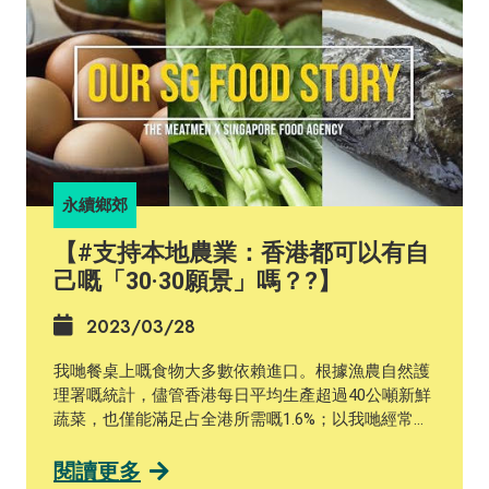
過？佢哋都同生態相關嘅數據同埋知識有關。其實了
解本地生態，喺現時全球氣候急劇變化嘅情況下，係
一種好重要嘅知識同技能。 永續社區學院「本地生態
概覽」課程係香港少有教授生態學理論及實地生態調
查嘅短期課程，今屆將由蘇博士任教。蘇博士將會帶
你親身探索沙螺洞、米埔及后海灣，同埋龍虎山和薄
扶林郊野公園，幫助你深入認識香港陸、海、空不同
嘅棲息地和生物，包你大開眼界！ 「蜻蜓天堂」沙羅
永續鄉郊
洞擁有香港罕見嘅淡水濕地，生態價值極高，但當地
生態卻曾經多次受到破壞，政府決定與業主沙螺洞發
【#支持本地農業：香港都可以有自
展有限公司以「非原址換地」方式保育沙羅洞。課程
己嘅「30·30願景」嗎？?】
將會帶大家實地了解沙羅洞嘅生態重要性和保育歷
程，探討當中嘅挑戰，並展望未來嘅前景。 米埔及后
2023/03/28
海灣濕地係國際級「雀鳥天堂」，每年冬季都有數以
萬計水鳥前來渡冬，而呢度亦都係香港塘魚養殖業的
我哋餐桌上嘅食物大多數依賴進口。根據漁農自然護
集中地。課程將會考察這裡豐富多樣嘅濕地生境，認
理署嘅統計，儘管香港每日平均生產超過40公噸新鮮
識濕地保育措施，並探討呢一帶面對嘅發展壓力。 課
蔬菜，也僅能滿足占全港所需嘅1.6%；以我哋經常食
程仲會帶大家到龍虎山和薄扶林郊野公園研究植被演
用嘅輔料作物 #生薑 為例，根據統計，香港一年就從
替。學員將會實地進行生物多樣性調查，然後分析數
外地入口超過190公噸嘅新鮮薑。由外地進口農產品
閱讀更多
據並匯報結果，磨練生態研究的技能。 詳情請瀏覽課