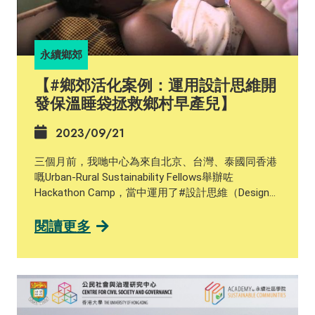
永續鄉郊
【#鄉郊活化案例：運用設計思維開
發保溫睡袋拯救鄉村早產兒】
2023/09/21
三個月前，我哋中心為來自北京、台灣、泰國同香港
嘅Urban-Rural Sustainability Fellows舉辦咗
Hackathon Camp，當中運用了#設計思維（Design
Thinking）嘅概念框架，幫助參加者構思鄉村活化項
目。究竟設計思維可以點樣幫到鄉村地區？等我哋同
閱讀更多
大家分享一個美國案例。 Design Thinking係史丹福大
學設計學院提出的思維模型，用嚟激發創意，解決問
題。設計思維 包括五個步驟：同理 (Emphathize)、
定義需求 (Define)、創意構思 (Ideate)、製作原型
(Prototype) 和測試 (Test)。喺史丹福設計堂上，