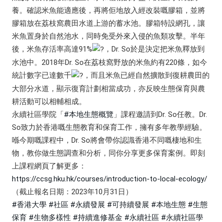
養。確認米魚能適應後，再將佢地放入經改裝嘅膠箱，並將
膠箱放在荔枝窩農田水道上游的蓄水池。膠箱特設網孔，讓
米魚置身於自然池水，同時免受外來入侵的魚類攻擊。半年
後，米魚存活率高達91%
，Dr. So於是決定把米魚釋放到
水池中。2018年Dr. So在荔枝窩野放的米魚約有220條，如今
統計數字已達數千
，而且米魚已經自然擴散到復耕農田的
大部分水道，顯示復育計劃相當成功，亦反映生態保育與農
耕活動可以相輔相成。
永續社區學院「
#本地生態概覽
」課程邀請到Dr. So任教。Dr.
So致力於香港嘅生態教育和保育工作，擁有多年教學經驗。
喺今期嘅課程中，Dr. So將會帶你認識香港不同嘅棲地和生
物，教你做生態調查和分析，同你分享更多保育案例。即刻
上課程網頁了解更多：
https://ccsg.hku.hk/courses/introduction-to-local-ecology/
（截止報名日期：2023年10月31日）
#香港大學
#社區
#永續發展
#可持續發展
#本地生態
#生態
保育
#生物多樣性
#持續進修基金
#永續社區
#永續社區學