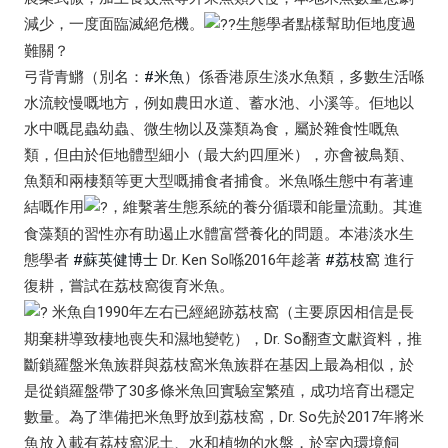
減少，一度面臨滅絕危機。
生態學者點樣幫助佢地度過
難關？
弓背青鱂（別名：
#米魚
）係香港原生淡水魚類，多數生活喺
水流較慢嘅地方，例如農田水道、蓄水池、小溪等。佢地以
水中嘅昆蟲幼蟲、微生物以及藻類為食，屬於雜食性嘅魚
類，但由於佢地體型細小（最大約四厘米），亦會被鳥類、
魚類和兩棲類等更大型嘅捕食者捕食。米魚喺生態中有著連
結嘅作用
，維繫著生態系統的養分循環和能量流動。其進
食藻類的習性亦有助遏止水體富營養化的問題。本港淡水生
態學者
#蘇英健博士
Dr. Ken So喺2016年趁著
#荔枝窩
進行
復耕，嘗試在荔枝窩復育米魚。
米魚自1990年左右已經絕跡荔枝窩（主要原因相信是長
期棄耕導致棲地喪失和濕地變乾），Dr. So翻查文獻資料，推
斷鎖羅盤米魚族群與荔枝窩米魚族群在基因上最為相似，於
是從鎖羅盤帶了30多條米魚回實驗室繁殖，成功培育出穩定
數量。為了準備把米魚野放到荔枝窩，Dr. So先於2017年將米
魚放入載有荔枝窩泥土、水和植物的水盤，於室內環境飼