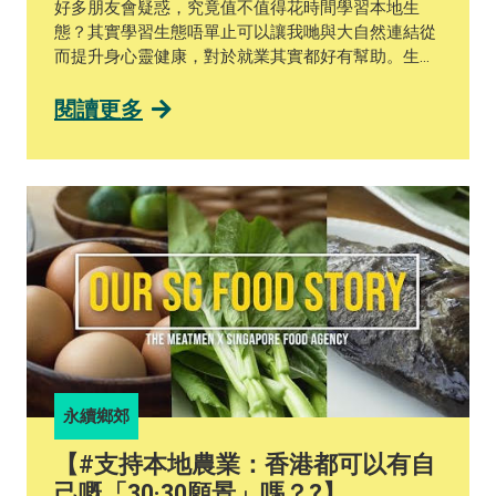
好多朋友會疑惑，究竟值不值得花時間學習本地生
Competition，競逐種子基金將創意化為實踐。比賽
態？其實學習生態唔單止可以讓我哋與大自然連結從
已經進入決賽階段，賽果將於「永續鄉郊－亞太區合
而提升身心靈健康，對於就業其實都好有幫助。生態
作計劃」嘅網頁（https://ccsg.hku.hk/airi/）公布，
調查相關嘅工作機會喺香港其實有好多，不論環境影
大家可以密切留意呀~ #設計思維 #永續鄉郊亞太區
響評估，抑或係協助環團做一啲鄉郊保育工作，都好
閱讀更多
合作計劃 #香港大學 #永續發展 #可持續發展 #鄉郊
多時需要做基線生態調查。如果你打算去商業公司搵
活化 #DesignThinking #AIRI #HKU #CCSG
工，#ESG（Environmental, social, and corporate
#SustainableDevelopmnt #Sustainability
governance）同 #TNFD （The Taskforce on
#RuralRevitalisation
Nature-related Financial Disclosures）你又有冇聽
過？佢哋都同生態相關嘅數據同埋知識有關。其實了
解本地生態，喺現時全球氣候急劇變化嘅情況下，係
一種好重要嘅知識同技能。 永續社區學院「本地生態
概覽」課程係香港少有教授生態學理論及實地生態調
查嘅短期課程，今屆將由蘇博士任教。蘇博士將會帶
你親身探索沙螺洞、米埔及后海灣，同埋龍虎山和薄
扶林郊野公園，幫助你深入認識香港陸、海、空不同
嘅棲息地和生物，包你大開眼界！ 「蜻蜓天堂」沙羅
永續鄉郊
洞擁有香港罕見嘅淡水濕地，生態價值極高，但當地
生態卻曾經多次受到破壞，政府決定與業主沙螺洞發
【#支持本地農業：香港都可以有自
展有限公司以「非原址換地」方式保育沙羅洞。課程
己嘅「30·30願景」嗎？?】
將會帶大家實地了解沙羅洞嘅生態重要性和保育歷