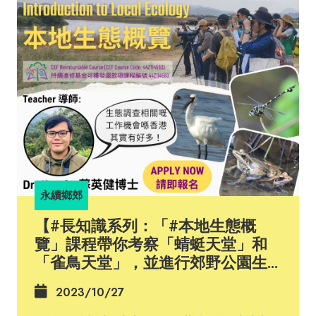
Jane Chen同隊友們被指派做出一個比傳統嬰兒保溫
箱成本低99%嘅嬰兒保溫箱。 由於設計思維引導佢哋
喺解決問題之前要仔細觀察，帶著同理心去思考，從
而更有效地體貼人嘅需求，所以Jane Chen同隊友們
專程探訪尼泊爾和印度。Jane發現當地嘅鄉村有大量
早產和低體重嘅嬰兒因為體溫過低而死亡，或引發長
期後遺症。現代嬰兒保溫箱能有效地為嬰兒保暖，但
造價高昂，而且多數只喺城市有提供，普通農村家庭
難以受惠。 Jane Chen同隊友們明白這些農村家庭需
要嘅係不需要長期插電，並且便於攜帶嘅嬰兒保溫
箱，所以佢哋返到史丹福之後，喺市面上廣泛搜羅嬰
兒用品。隊員們一齊集思廣益之下，做咗「Embrace
Warmer」嘅產品雛型。其設計雖然看似簡單，實際
永續鄉郊
上内有乾坤。Embrace Warmer嘅核心科技是一塊
蠟，蠟嘅熔點是攝氏37C，即一般人嘅體溫，且在融
【#長知識系列：「#本地生態概
化後能維持恆溫長達8小時。因為呢個產品嘅價格優
覽」課程帶你考察「蜻蜓天堂」和
惠、操作簡單易用，令鄉郊嘅BB都可以保暖，而呢個
「雀鳥天堂」，並進行郊野公園生
由 設計思維 製作出嚟嘅保溫箱就成功拯救了超過四
態調查】
十萬個小生命，幫助佢哋活出健康人生。 我哋有部分
2023/10/27
Urban-Rural Sustainability Fellows參與咗我地嘅
Urban-Rural Sustainability Action Proposal