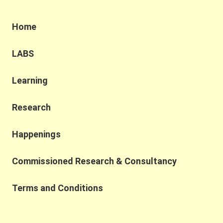
耕，香港蔬菜自給率就可以由現時嘅2%，提升至
27%。 如果可以減少食物浪費，自給率提升至40%亦
大有可能！ 由此推論，就算我哋未能做到100%自給
Home
率，其實都可以透過各種農業措施大大提升本港新鮮
農產品嘅生產量，去滿足市民需求，只係暫時我哋未
LABS
能完全解鎖本地農業生產嘅潛能。 你又對提高本地食
物自給率有咩睇法呢？不妨留言話俾我哋知！
Learning
https://www.youtube.com/watch?v=eVuMNRoH4p4
#永續農業 #永續鄉郊 #永續農業實驗農場
#SustainableAgriculture #RuralSustainability #HKU
Research
#CCSG
Happenings
Commissioned Research & Consultancy
Terms and Conditions