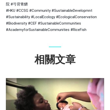
院
#弓背青鱂
#HKU
#CCSG
#Community
#SustainableDevelopmnt
#Sustainability
#LocalEcology
#EcologicalConservation
#Biodiversity
#CEF
#SustainableCommunities
#AcademyforSustainableCommunities
#RiceFish
相關文章