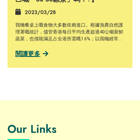
程，探討當中嘅挑戰，並展望未來嘅前景。 米埔及后
2023/03/28
海灣濕地係國際級「雀鳥天堂」，每年冬季都有數以
萬計水鳥前來渡冬，而呢度亦都係香港塘魚養殖業的
我哋餐桌上嘅食物大多數依賴進口。根據漁農自然護
集中地。課程將會考察這裡豐富多樣嘅濕地生境，認
理署嘅統計，儘管香港每日平均生產超過40公噸新鮮
識濕地保育措施，並探討呢一帶面對嘅發展壓力。 課
蔬菜，也僅能滿足占全港所需嘅1.6%；以我哋經常食
程仲會帶大家到龍虎山和薄扶林郊野公園研究植被演
用嘅輔料作物 #生薑 為例，根據統計，香港一年就從
替。學員將會實地進行生物多樣性調查，然後分析數
外地入口超過190公噸嘅新鮮薑。由外地進口農產品
閱讀更多
據並匯報結果，磨練生態研究的技能。 詳情請瀏覽課
需長距離運輸，不僅增加咗「食物里程」嘅碳足跡，
程網頁：
也容易導致農產品損壞造成浪費。 同香港情況相類嘅
https://ccsg.hku.hk/en/academy/introduction-to-
新加坡，一樣面對著相同挑戰。耕種土地稀缺，食物
local-ecology/ #香港大學 #社區 #永續發展 #可持續
高度依賴進口，新加坡高度關注食物供應和安全議
發展 #本地生態 #生態保育 #生物多樣性 #持續進修
題。為咗提高自給率，喺2019年新加坡政府就提出
基金 #永續社區 #永續社區學院 #HKU #CCSG
「30·30願景」，希望到2030年，自產農產品可以滿
#Community #SustainableDevelopmnt
足到全國民眾30％嘅營養需求（其中蔬菜20%、雞魚
#Sustainability #LocalEcology
蛋白質10%）。 喺本地，關注本地農業生產嘅註冊非
#EcologicalConservation #Biodiversity #CEF
牟利慈善團體「綠田園基金 Produce Green
#SustainableCommunities
Foundation 」就本港嘅蔬菜自給率做出估算，並指出
Our Links
#AcademyforSustainableCommunities
香港目前菜場嘅面積為298 公頃，年產16,300公噸蔬
菜。 如果將香港目前棄耕嘅3,794 公頃農地全面復