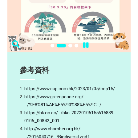
參考資料
https://www.cup.com.hk/2023/01/05/cop15/
https://www.greenpeace.org/
…/%E8%81%AF%E5%90%88%E5%9C…/
https://hk.on.cc/…/bkn-20220106155615839-
0106_00842_001…
http://www.chamber.org.hk/
…/2016040716…/Biodiversity.pdf