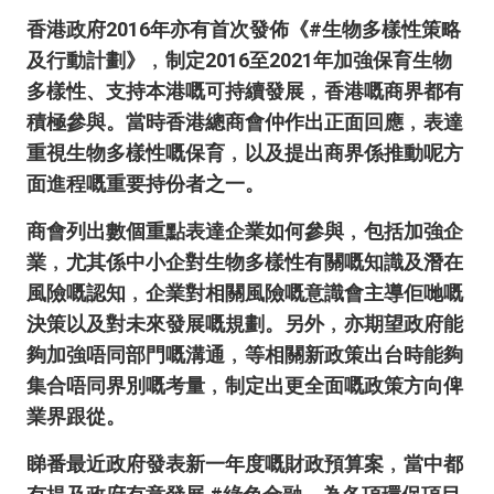
香港政府2016年亦有首次發佈《#生物多樣性策略
及行動計劃》﹐制定2016至2021年加強保育生物
多樣性、支持本港嘅可持續發展﹐香港嘅商界都有
積極參與。當時香港總商會仲作出正面回應﹐表達
重視生物多樣性嘅保育﹐以及提出商界係推動呢方
面進程嘅重要持份者之一。
商會列出數個重點表達企業如何參與﹐包括加強企
業﹐尤其係中小企對生物多樣性有關嘅知識及潛在
風險嘅認知﹐企業對相關風險嘅意識會主導佢哋嘅
決策以及對未來發展嘅規劃。另外﹐亦期望政府能
夠加強唔同部門嘅溝通﹐等相關新政策出台時能夠
集合唔同界別嘅考量﹐制定出更全面嘅政策方向俾
業界跟從。
睇番最近政府發表新一年度嘅財政預算案﹐當中都