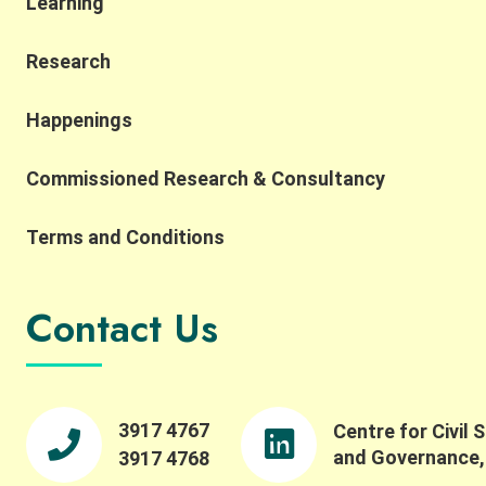
Learning
二手拍賣平台嘅誕生﹐消費者對於二手或有小瑕疵嘅
產品抗拒度愈來愈低﹐所以都有利於商家推動循環經
濟嘅經營模式，有助實現環境保護同經濟永續成長嘅
Research
雙贏目標。 諗深一層﹐有時廢棄物品只係錯配嘅資
源，只要係「對的時間遇上對的人」其實就會搵得番
Happenings
佢嘅價值﹐所以講到尾﹐究竟有咩辦法可以整合呢啲
資源交俾有需要嘅人手上將會係社會嘅一個大議題﹐
唔知你又有咩諗法呢？ ==================== 身為
Commissioned Research & Consultancy
企業管理層當然要諗多一步﹐如果想要多啲推動企業
永續嘅靈感﹐就報名參加「永續價值鏈承諾」和「永
Terms and Conditions
續企業家（中小企）嘉許計劃」啦。由我地港大商界
永續發展領袖計劃（PSLB）主辦﹐滙豐銀行慈善基金
全力支持﹐鼓勵跨界別協作利用從不同持份者所得的
Contact Us
資源及知識，應對永續挑戰！ 2022年度的計劃現正
接受申請，今年度嘅主題為「循環經濟與業務抗禦
力」，並聚焦於餐飲業。 報名去到2022年8月31號！
更多有關計劃的資訊可以瀏覽﹕
https://bit.ly/3TiS4de。 如對計劃有任何查詢，你可
3917 4767
Centre for Civil 
以透過以下途徑聯絡PSLB團隊： 電郵： pslb@hku.hk
梁子謙先生（電話：3917-4763）
and Governance
3917 4768