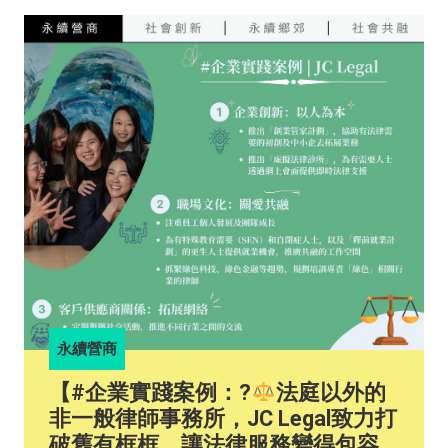
甚至涉足廚房和浴室設計。泗和棧石油工程有限公司
董事總經理兼皇冠爐具（集團）有限公司董事李蔓瑩
（Joyce）強調「安全系數」係佢哋對員工同客戶嘅
首要考量。自1992年起，泗和棧亦已採用電腦化操
作，以記錄顧客資料、維修保養紀錄、石油氣錶讀數
等各項數據，從而提高客戶便利性、數據管理同營運
效率。 隨著再生能源漸趨普及，泗和棧預計石油氣相
關產業會逐漸式微。該企業為此逐步轉型並開拓新的
業務，透過學徒制培育年輕人才、歡迎傷健人士加入
佢哋嘅團隊，並藉著與碧瑤（綠色集團有限公司）等
公司展開跨界別協作，為永續發展做出貢獻。 想了解
更多就千祈唔好錯過泗和棧喺永續營商嘅小貼士！即
刻撳入以下嘅連結，閱讀完整版嘅《企業實踐案
例》！
https://ccsg.hku.hk/pslb/zh/szewochaan_chi/ #永續
營商 #中小企 #永續價值鏈 #永續發展 #商界永續發
永續營商
展領袖計劃 #pslb #svc #businesssustainability
#sustainabilityleadership #sustainability #business
【#企業實踐案例：?‍
法庭以外的
#sme #collaboration #sustainablevaluechains
非一般律師事務所，JC Legal致力打
#sdgs #undp #HSBC
破舊有框框，讓法律服務變得包容