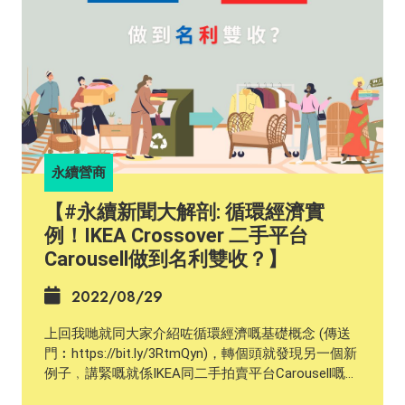
#sustainablevaluechains #sdgs #undp #HSBC
永續營商
【#永續新聞大解剖: 循環經濟實
例！IKEA Crossover 二手平台
Carousell做到名利雙收？】
2022/08/29
上回我哋就同大家介紹咗循環經濟嘅基礎概念 (傳送
門︰https://bit.ly/3RtmQyn)，轉個頭就發現另一個新
例子﹐講緊嘅就係IKEA同二手拍賣平台Carousell嘅最
新合作！ 今年7月， IKEA宣布喺Carousell上設立