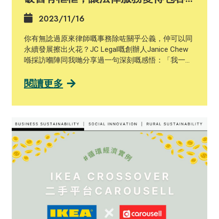
且易於接觸】
2023/11/16
你有無諗過原來律師嘅事務除咗關乎公義，仲可以同
永續發展擦出火花？JC Legal嘅創辦人Janice Chew
喺採訪嗰陣同我哋分享過一句深刻嘅感悟：「我一直
深信，做每一件事，都要用『心』去做。為做而做沒
意思，你不會做得好。」 有心但點樣去將喺ESG呢幾
閱讀更多
方面實踐係企業入面呢？喺2020年，JC Legal就參與
咗「釋前就業計劃」，為一名青少年在囚人士提供為
期六個月嘅行政助理機會。JC Legal亦透過慈善機構
「愛．傳遞」基金會支持有特殊教育需求和自閉症人
士就業。Janice強調，真正嘅包容需要周詳規劃以及
長期承諾，不能只憑好意。 想知道更多JC Legal嘅永
續營商策略，就撳入下面嘅連結，閱讀完整版嘅《企
業實踐案例》啦！ https://ccsg.hku.hk/pslb/zh/jc-
legal_chi/ #永續營商 #中小企 #永續價值鏈 #永續發
展 #商界永續發展領袖計劃 #pslb #svc
#businesssustainability #sustainabilityleadership
#sustainability #business #sme #collaboration