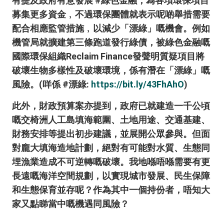
有提及政府有意發展 #綠色金融，為各項環保項目
募集更多資金﹐不過環保團體就表示呢啲舉措需要
配合相應監管措施﹐以減少「漂綠」嘅機會。例如
機管局就擴建第三條跑道發行綠債，被綠色金融嘅
國際環保組織Reclaim Finance發聲明質疑項目將
破壞生物多樣性及破壞環境，係有潛在「漂綠」嘅
風險。(咩係 #漂綠:
https://bit.ly/43FhAhO
)
此外，財政預算案亦提到，政府已就建造一千公頃
嘅交椅洲人工島填海範圍、土地用途、交通基建、
財務安排等提出初步建議，並展開公眾參與。但面
對龐大填海造地計劃，絕對有可能對水質、生態同
埋漁業造成不可逆轉嘅破壞。我地喺唔喺需要有更
長遠嘅海洋空間規劃，以實現城市發展、民生保障
和生態保育並存呢？作為其中一個持份者，唔知大
家又點睇當中嘅機遇同風險？