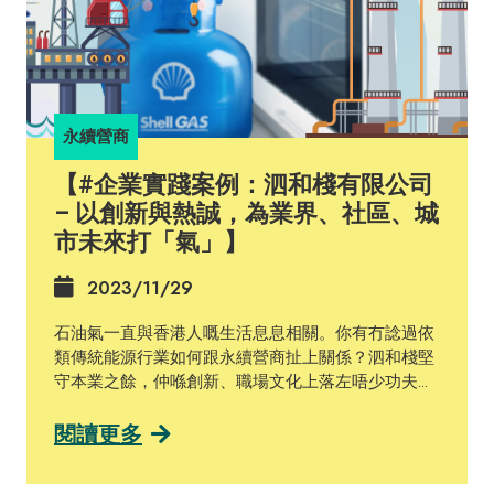
永續營商
【#企業實踐案例：泗和棧有限公司
– 以創新與熱誠，為業界、社區、城
市未來打「氣」】
2023/11/29
石油氣一直與香港人嘅生活息息相關。你有冇諗過依
類傳統能源行業如何跟永續營商扯上關係？泗和棧堅
守本業之餘，仲喺創新、職場文化上落左唔少功夫，
等我哋一齊嚟探討佢哋嘅故事啦！ 泗和棧有限公司於
1976年成立，主要經營樽裝石油氣（LPG）、管道石
閱讀更多
油氣（piped LPG）及廚房爐具設備。該企業秉持以
客戶為中心及積極創新嘅宗旨，推動橫向發展，後期