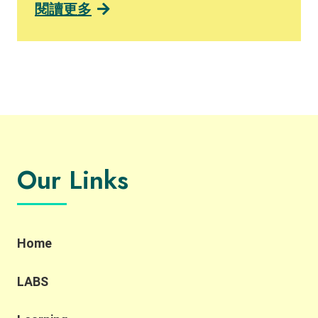
「IKEA專區」，展示IKEA九龍灣店特價品區內嘅陳列
閱讀更多
品、停產或只剩餘少量庫存嘅家品。呢個例子就包含
了「Reuse」以及「Reduce」嘅元素！ 「Reuse」意
思係讓一啲功能、外觀完好嘅陳列品或貨尾獲得「二
次生命」，物盡其用減少浪費，讓二手或閒置商品重
現價值，同時間亦可以「Reduce」減少製造新產品所
消耗嘅自然資源。睇到呢度﹐可能好多人都會諗﹐呢
啲陳列品或貨尾標價上要打折扣先賣得出﹐變相IKEA
咪賺少咗？咁又未必喎！ 賣唔出嘅貨尾同陳列品﹐棄
置都要人力資源同埋錢﹐黎緊如果香港政府推出埋都
市固體廢物收費﹐呢筆數長遠對IKEA黎講都會係一個
Our Links
負擔﹐宜家消費者可以低價買到心頭好﹐IKEA又可以
減少棄置產品嘅支出﹐所以絕對係WIN-WIN 呢個合作
有機會為IKEA擴闊線上銷售渠道，間接將品牌推廣至
另一客群，增加品牌曝光度同知名度，達致品牌推廣
效果。加上宜家消費者對於商業機構對環境、社會嘅
Home
貢獻愈來愈著重﹐所以知道IKEA有心推動可持續發展
將會係對品牌嘅「加分位」﹐有良好嘅品牌形象長遠
LABS
嚟講係非常重要﹐有調查就發現63%消費者傾向支持
一啲同自己理念相近嘅機構 其實隨住Carousell呢啲