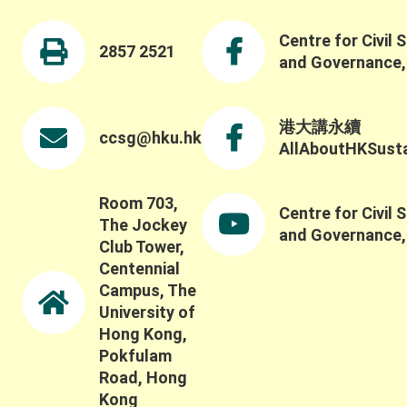
Centre for Civil 
2857 2521
and Governance
港大講永續
ccsg@hku.hk
AllAboutHKSustai
Room 703,
Centre for Civil 
The Jockey
and Governance
Club Tower,
Centennial
Campus, The
University of
Hong Kong,
Pokfulam
Road, Hong
Kong