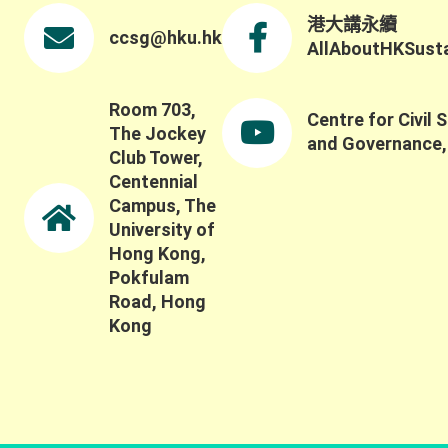
港大講永續
ccsg@hku.hk
AllAboutHKSustai
Room 703,
Centre for Civil 
The Jockey
and Governance
Club Tower,
Centennial
Campus, The
University of
Hong Kong,
Pokfulam
Road, Hong
Kong