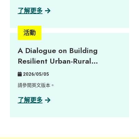
劃下，我們致力促進跨界別協作，將數碼轉型轉化
治理研究中心陪同一群充滿熱誠的新晉藝術家走進
為共融就業機會。
擁有三百年歷史的客家古村——荔枝窩，展開了沉
了解更多
浸式的藝術培訓。藝術家們透過與當地土地及村民
深度連結，將無形的鄉郊實踐與記憶，轉化為圍繞
大自然三大核心元素——泥土、植物與聲音的當代
活動
藝術作品。 由萃取自在地植物的天然染料，到記錄
自大自然的細碎聲音及陶瓷創作，十五位藝術家以
A Dialogue on Building
溫柔而深刻的感官視角，帶領大家反思鄉郊永續發
展與社區韌性。 展覽詳情： 日期： 2026年6月16
Resilient Urban-Rural
日至23日 時間： 上午 10:00 至 晚上 9:00 地點：
Partnerships
中環藝穗會 陳麗玲畫廊（Google 地圖） 歡迎瀏覽
2026/05/05
展覽專頁了解更多：
https://www.instagram.com/villagelifezine/
請參閲英文版本。
了解更多