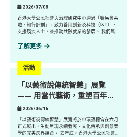
2026/07/08
香港大學公民社會與治理研究中心透過「賽馬會共
融．知行計劃」，致力善用創新及科技（I&T），
支援殘疾人士，並推動共融就業的發展。 我們與數
碼轉型顧問公司及 AI 解決方案公司GreenTomato
合作，舉辦了一場工作體驗及探索工作坊，對象包
了解更多
括社工、學生、殘疾人士及業界人士。參加者透過
互動示範、分享環節及公司參觀，了解並探索 AI
如何重塑工作設計與技能需求，並探索其在促進共
活動
融就業方面的潛力。 重點內容 AI 本地化與新職
位： AI 本地化正創造嶄新且更易接觸的工作機
「以藝術說傳統智慧」展覽
會，包括 AI Quality Support 等職位，這些職位能
與殘疾人士及有特殊教育需要人才的優勢契合。 人
—— 用當代藝術，重塑百年鄉
類在 AI 發展中的關鍵角色： 人類的監督與參與仍
郊的新想像
不可或缺，包括確保內容準確性、調整語氣風格，
2026/06/16
以及進行情境判斷等。 走向與 AI 協作的新工作模
式： 隨著 AI 改變職場生態，競爭力愈來愈取決於
「以藝術說傳統智慧」展覽將於中環藝穗會在六月
與 AI 協作的能力，促使機構重新思考工作設計，
正式展出，生動呈現永續發展、文化傳承與創意美
並拓闊人才來源。 在「賽馬會共融．知行計劃」計
學的完美跨界結合。 去年底，香港大學公民社會與