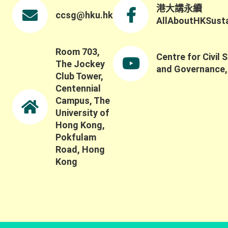
港大講永續
ccsg@hku.hk
AllAboutHKSustai
Room 703,
Centre for Civil 
The Jockey
and Governance
Club Tower,
Centennial
Campus, The
University of
Hong Kong,
Pokfulam
Road, Hong
Kong