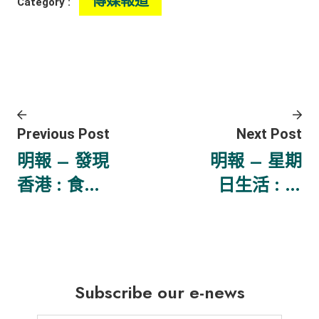
傳媒報道
Category :
Previous Post
Next Post
明報 – 發現
明報 – 星期
香港 : 食在
日生活 : 永
香港 – 誰說
續情緣記 –
本地薑唔
「好鄰居」
辣！
是如何煉成
的？
Subscribe our e-news