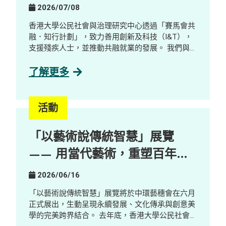
2026/07/08
香港大學公民社會與治理研究中心透過「賽馬會共
融．知行計劃」，致力善用創新及科技（I&T），
支援殘疾人士，並推動共融就業的發展。 我們與數
碼轉型顧問公司及 AI 解決方案公司GreenTomato
合作，舉辦了一場工作體驗及探索工作坊，對象包
了解更多
括社工、學生、殘疾人士及業界人士。參加者透過
互動示範、分享環節及公司參觀，了解並探索 AI
如何重塑工作設計與技能需求，並探索其在促進共
活動
融就業方面的潛力。 重點內容 AI 本地化與新職
位： AI 本地化正創造嶄新且更易接觸的工作機
「以藝術說傳統智慧」展覽
會，包括 AI Quality Support 等職位，這些職位能
與殘疾人士及有特殊教育需要人才的優勢契合。 人
—— 用當代藝術，重塑百年鄉
類在 AI 發展中的關鍵角色： 人類的監督與參與仍
郊的新想像
不可或缺，包括確保內容準確性、調整語氣風格，
2026/06/16
以及進行情境判斷等。 走向與 AI 協作的新工作模
式： 隨著 AI 改變職場生態，競爭力愈來愈取決於
「以藝術說傳統智慧」展覽將於中環藝穗會在六月
與 AI 協作的能力，促使機構重新思考工作設計，
正式展出，生動呈現永續發展、文化傳承與創意美
並拓闊人才來源。 在「賽馬會共融．知行計劃」計
學的完美跨界結合。 去年底，香港大學公民社會與
劃下，我們致力促進跨界別協作，將數碼轉型轉化