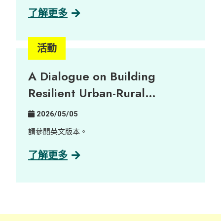
治理研究中心陪同一群充滿熱誠的新晉藝術家走進
為共融就業機會。
擁有三百年歷史的客家古村——荔枝窩，展開了沉
了解更多
浸式的藝術培訓。藝術家們透過與當地土地及村民
深度連結，將無形的鄉郊實踐與記憶，轉化為圍繞
大自然三大核心元素——泥土、植物與聲音的當代
活動
藝術作品。 由萃取自在地植物的天然染料，到記錄
自大自然的細碎聲音及陶瓷創作，十五位藝術家以
A Dialogue on Building
溫柔而深刻的感官視角，帶領大家反思鄉郊永續發
展與社區韌性。 展覽詳情： 日期： 2026年6月16
Resilient Urban-Rural
日至23日 時間： 上午 10:00 至 晚上 9:00 地點：
Partnerships
中環藝穗會 陳麗玲畫廊（Google 地圖） 歡迎瀏覽
2026/05/05
展覽專頁了解更多：
https://www.instagram.com/villagelifezine/
請參閲英文版本。
了解更多