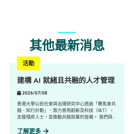
其他最新消息
活動
建構 AI 就緒且共融的人才管理
2026/07/08
香港大學公民社會與治理研究中心透過「賽馬會共
融．知行計劃」，致力善用創新及科技（I&T），
支援殘疾人士，並推動共融就業的發展。 我們與數
碼轉型顧問公司及 AI 解決方案公司GreenTomato
合作，舉辦了一場工作體驗及探索工作坊，對象包
了解更多