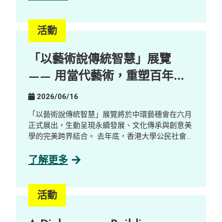
括社工、學生、殘疾人士及業界人士。參加者透過
互動示範、分享環節及公司參觀，了解並探索 AI
如何重塑工作設計與技能需求，並探索其在促進共
活動
融就業方面的潛力。 重點內容 AI 本地化與新職
位： AI 本地化正創造嶄新且更易接觸的工作機
「以藝術說傳統智慧」展覽
會，包括 AI Quality Support 等職位，這些職位能
與殘疾人士及有特殊教育需要人才的優勢契合。 人
—— 用當代藝術，重塑百年鄉
類在 AI 發展中的關鍵角色： 人類的監督與參與仍
郊的新想像
不可或缺，包括確保內容準確性、調整語氣風格，
2026/06/16
以及進行情境判斷等。 走向與 AI 協作的新工作模
式： 隨著 AI 改變職場生態，競爭力愈來愈取決於
「以藝術說傳統智慧」展覽將於中環藝穗會在六月
與 AI 協作的能力，促使機構重新思考工作設計，
正式展出，生動呈現永續發展、文化傳承與創意美
並拓闊人才來源。 在「賽馬會共融．知行計劃」計
學的完美跨界結合。 去年底，香港大學公民社會與
劃下，我們致力促進跨界別協作，將數碼轉型轉化
治理研究中心陪同一群充滿熱誠的新晉藝術家走進
為共融就業機會。
擁有三百年歷史的客家古村——荔枝窩，展開了沉
了解更多
浸式的藝術培訓。藝術家們透過與當地土地及村民
深度連結，將無形的鄉郊實踐與記憶，轉化為圍繞
大自然三大核心元素——泥土、植物與聲音的當代
活動
藝術作品。 由萃取自在地植物的天然染料，到記錄
自大自然的細碎聲音及陶瓷創作，十五位藝術家以