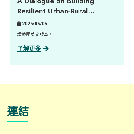
A Dialogue on Building
溫柔而深刻的感官視角，帶領大家反思鄉郊永續發
展與社區韌性。 展覽詳情： 日期： 2026年6月16
Resilient Urban-Rural
日至23日 時間： 上午 10:00 至 晚上 9:00 地點：
Partnerships
中環藝穗會 陳麗玲畫廊（Google 地圖） 歡迎瀏覽
2026/05/05
展覽專頁了解更多：
https://www.instagram.com/villagelifezine/
請參閲英文版本。
了解更多
連結