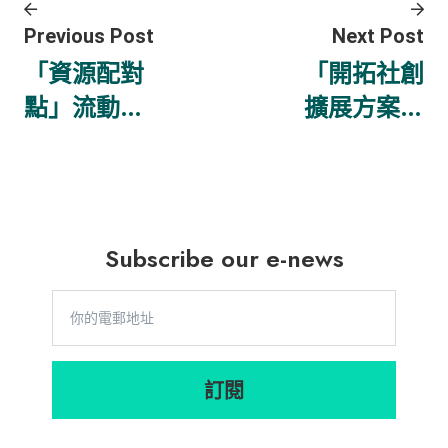
Previous Post
Next Post
「資源配對
「開拓社創
點」流動應
擴展方案．
用程式推動
推動韌性社
共融社會
區發展」論
壇暨滙創永
續先鋒收成
Subscribe our e-news
展
訂閱