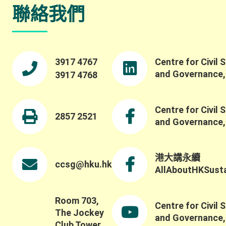
聯絡我們
3917 4767
Centre for Civil 
and Governance
3917 4768
Centre for Civil 
2857 2521
and Governance
港大講永續
ccsg@hku.hk
AllAboutHKSustai
Room 703,
Centre for Civil 
The Jockey
and Governance
Club Tower,