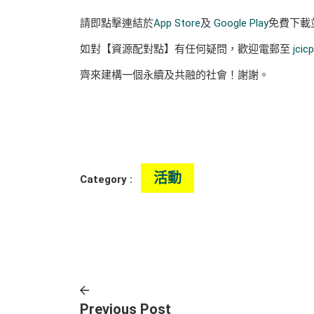
請即點擊連結於
App Store
及
Google Play
免費下載
如對【資源配對點】有任何疑問，歡迎電郵至
jcic
齊來建構一個永續及共融的社會！謝謝。
活動
Category :
Previous Post