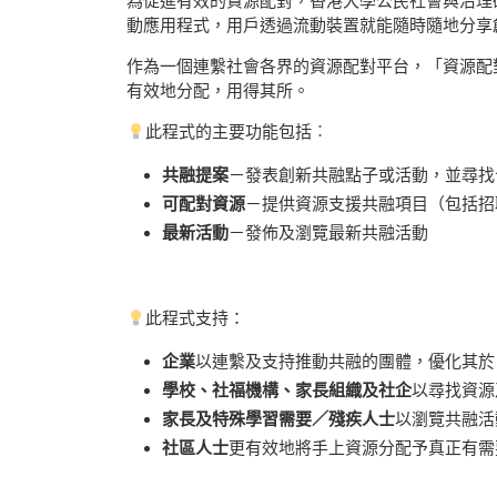
為促進有效的資源配對，香港大學公民社會與治理
動應用程式，用戶透過流動裝置就能隨時隨地分享
作為一個連繫社會各界的資源配對平台，「資源配
有效地分配，用得其所。
此程式的主要功能包括︰
共融提案
－發表創新共融點子或活動，並尋找
可配對資源
－提供資源支援共融項目（包括招
最新活動
－發佈及瀏覽最新共融活動
此程式支持：
企業
以連繫及支持推動共融的團體，優化其於「
學校、社福機構、家長組織及社企
以尋找資源
家長及特殊學習需要／殘疾人士
以瀏覽共融活
社區人士
更有效地將手上資源分配予真正有需