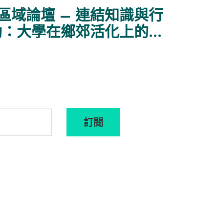
區域論壇 – 連結知識與行
動：大學在鄉郊活化上的角
色
訂閱