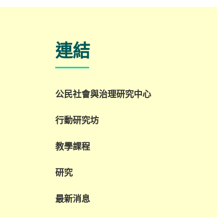
方面的潛力。 重點內容 AI 本地化與新職位：
AI 本地化正創造嶄新且更易接觸的工作機會
包括 AI Quality Support 等職位，這些職位能
與殘疾人士及有特殊教育需要人才的優勢契
連結
合。 人類在 AI 發展中的關鍵角色： 人類的監
督與參與仍不可或缺，包括確保內容準確性
調整語氣風格，以及進行情境判斷等。 走向
與 AI 協作的新工作模式： 隨著 AI 改變職場
態，競爭力愈來愈取決於與 AI 協作的能力，
公民社會與治理研究中心
促使機構重新思考工作設計，並拓闊人才來
源。 在「賽馬會共融．知行計劃」計劃下，
我們致力促進跨界別協作，將數碼轉型轉化
行動研究坊
共融就業機會。
教學課程
研究
最新消息