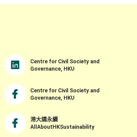
Centre for Civil Society and
Governance, HKU
Centre for Civil Society and
Governance, HKU
港大講永續
AllAboutHKSustainability