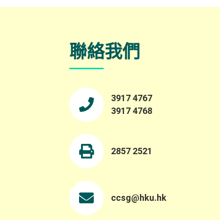
品。 由萃取自在地植物的天然染料，到記錄
，
自大自然的細碎聲音及陶瓷創作，十五位藝術
家以溫柔而深刻的感官視角，帶領大家反思鄉
郊永續發展與社區韌性。 展覽詳情： 日期：
聯絡我們
2026年6月16日至23日 時間： 上午 10:00 至
、
晚上 9:00 地點： 中環藝穗會 陳麗玲畫廊
（Google 地圖） 歡迎瀏覽展覽專頁了解更
生
多：
https://www.instagram.com/villagelifezine/
3917 4767
3917 4768
為
2857 2521
ccsg@hku.hk