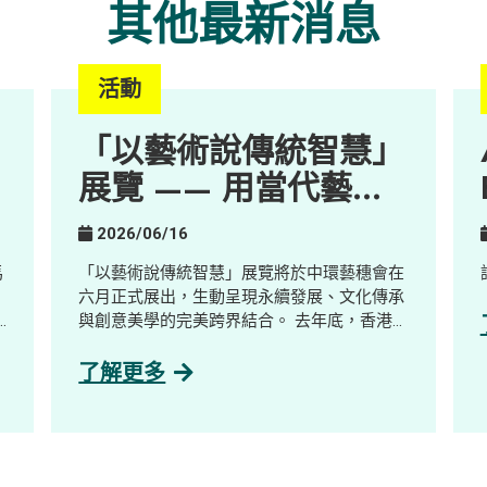
其他最新消息
活動
「以藝術說傳統智慧」
展覽 —— 用當代藝
術，重塑百年鄉郊的新
2026/06/16
想像
馬
「以藝術說傳統智慧」展覽將於中環藝穗會在
六月正式展出，生動呈現永續發展、文化傳承
與創意美學的完美跨界結合。 去年底，香港
大學公民社會與治理研究中心陪同一群充滿熱
體
誠的新晉藝術家走進擁有三百年歷史的客家古
了解更多
疾
村——荔枝窩，展開了沉浸式的藝術培訓。藝
享
術家們透過與當地土地及村民深度連結，將無
形的鄉郊實踐與記憶，轉化為圍繞大自然三大
業
核心元素——泥土、植物與聲音的當代藝術作