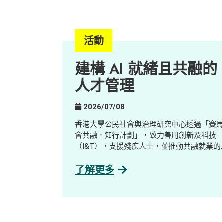
活動
建構 AI 就緒且共融的
人才管理
2026/07/08
香港大學公民社會與治理研究中心透過「賽
會共融．知行計劃」，致力善用創新及科技
（I&T），支援殘疾人士，並推動共融就業的
發展。 我們與數碼轉型顧問公司及 AI 解決方
案公司GreenTomato合作，舉辦了一場工作
了解更多
驗及探索工作坊，對象包括社工、學生、殘
人士及業界人士。參加者透過互動示範、分
環節及公司參觀，了解並探索 AI 如何重塑工
作設計與技能需求，並探索其在促進共融就