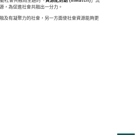
推動社會共融為主題的「
資源配對點
(InMatch)
」流
源，為促進社會共融出一分力。
融及有凝聚力的社會，另一方面使社會資源能夠更