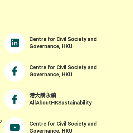
Centre for Civil Society and
Governance, HKU
Centre for Civil Society and
Governance, HKU
港大講永續
AllAboutHKSustainability
b
Centre for Civil Society and
,
Governance, HKU