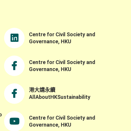
Centre for Civil Society and
Governance, HKU
Centre for Civil Society and
Governance, HKU
港大講永續
AllAboutHKSustainability
b
Centre for Civil Society and
,
Governance, HKU