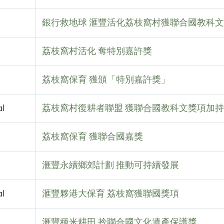
銀行救地球 滙豐活化荔枝窩村獲聯合國教科
荔枝窩村活化 奪特別嘉許獎
荔枝窩保育 獲頒「特別嘉許獎」
al
荔枝窩村復耕者聯盟 獲聯合國教科文獎項加持
荔枝窩保育 獲聯合國嘉獎
滙豐永續鄉郊計劃 推動可持續發展
al
滙豐夥港大保育 荔枝窩獲聯國獎項
滙豐種米耕田 拎聯合國文化遺產保護獎