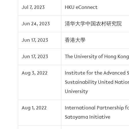
Jul 7, 2023
HKU eConnect
Jun 24, 2023
清华大学中国农村研究院
Jun 17, 2023
香港大學
Jun 17, 2023
The University of Hong Kong
Aug 3, 2022
Institute for the Advanced 
Sustainability United Natio
University
Aug 1, 2022
International Partnership f
Satoyama Initiative