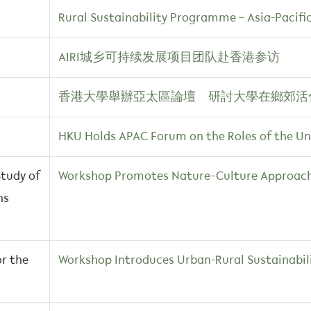
Rural Sustainability Programme – Asia-Pacific 
AIRI城乡可持续发展项目团队赴香港参访
香港大學舉辦亞太區論壇 研討大學在鄉郊活
HKU Holds APAC Forum on the Roles of the Univ
Study of
Workshop Promotes Nature-Culture Approache
ns
or the
Workshop Introduces Urban-Rural Sustainabilit