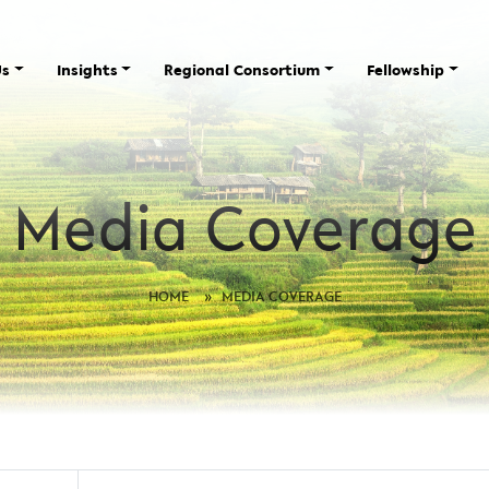
Us
Insights
Regional Consortium
Fellowship
Media Coverage
HOME
»
MEDIA COVERAGE