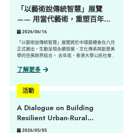
位： AI 本地化正創造嶄新且更易接觸的工作機
「以藝術說傳統智慧」展覽
會，包括 AI Quality Support 等職位，這些職位能
與殘疾人士及有特殊教育需要人才的優勢契合。 人
—— 用當代藝術，重塑百年鄉
類在 AI 發展中的關鍵角色： 人類的監督與參與仍
郊的新想像
不可或缺，包括確保內容準確性、調整語氣風格，
2026/06/16
以及進行情境判斷等。 走向與 AI 協作的新工作模
式： 隨著 AI 改變職場生態，競爭力愈來愈取決於
「以藝術說傳統智慧」展覽將於中環藝穗會在六月
與 AI 協作的能力，促使機構重新思考工作設計，
正式展出，生動呈現永續發展、文化傳承與創意美
並拓闊人才來源。 在「賽馬會共融．知行計劃」計
學的完美跨界結合。 去年底，香港大學公民社會與
劃下，我們致力促進跨界別協作，將數碼轉型轉化
治理研究中心陪同一群充滿熱誠的新晉藝術家走進
為共融就業機會。
擁有三百年歷史的客家古村——荔枝窩，展開了沉
了解更多
浸式的藝術培訓。藝術家們透過與當地土地及村民
深度連結，將無形的鄉郊實踐與記憶，轉化為圍繞
大自然三大核心元素——泥土、植物與聲音的當代
活動
藝術作品。 由萃取自在地植物的天然染料，到記錄
自大自然的細碎聲音及陶瓷創作，十五位藝術家以
A Dialogue on Building
溫柔而深刻的感官視角，帶領大家反思鄉郊永續發
展與社區韌性。 展覽詳情： 日期： 2026年6月16
Resilient Urban-Rural
日至23日 時間： 上午 10:00 至 晚上 9:00 地點：
Partnerships
中環藝穗會 陳麗玲畫廊（Google 地圖） 歡迎瀏覽
2026/05/05