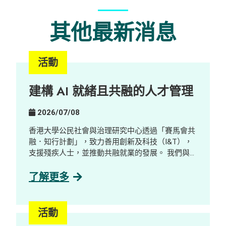
其他最新消息
活動
建構 AI 就緒且共融的人才管理
2026/07/08
香港大學公民社會與治理研究中心透過「賽馬會共
融．知行計劃」，致力善用創新及科技（I&T），
支援殘疾人士，並推動共融就業的發展。 我們與數
碼轉型顧問公司及 AI 解決方案公司GreenTomato
合作，舉辦了一場工作體驗及探索工作坊，對象包
了解更多
括社工、學生、殘疾人士及業界人士。參加者透過
互動示範、分享環節及公司參觀，了解並探索 AI
如何重塑工作設計與技能需求，並探索其在促進共
活動
融就業方面的潛力。 重點內容 AI 本地化與新職