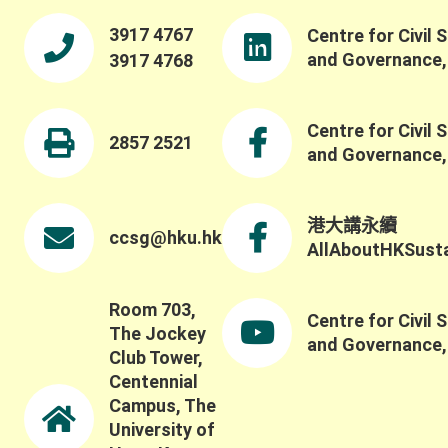
3917 4767
Centre for Civil 
and Governance
3917 4768
Centre for Civil 
2857 2521
and Governance
港大講永續
ccsg@hku.hk
AllAboutHKSustai
Room 703,
Centre for Civil 
The Jockey
and Governance
Club Tower,
Centennial
Campus, The
University of