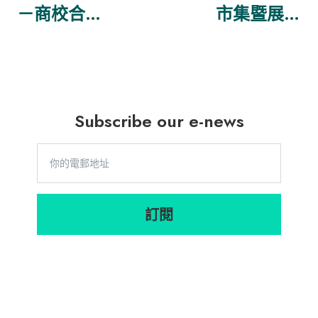
－商校合作
市集暨展覽
嘉許計劃」
2023：學職
兼融 — 商校
合作嘉許典
禮及交流
Subscribe our e-news
會」
訂閱