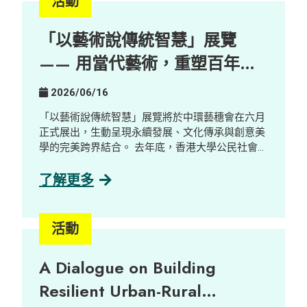
活動
融就業方面的潛力。 重點內容 AI 本地化與新職
位： AI 本地化正創造嶄新且更易接觸的工作機
「以藝術說傳統智慧」展覽
會，包括 AI Quality Support 等職位，這些職位能
與殘疾人士及有特殊教育需要人才的優勢契合。 人
—— 用當代藝術，重塑百年鄉
類在 AI 發展中的關鍵角色： 人類的監督與參與仍
郊的新想像
不可或缺，包括確保內容準確性、調整語氣風格，
2026/06/16
以及進行情境判斷等。 走向與 AI 協作的新工作模
式： 隨著 AI 改變職場生態，競爭力愈來愈取決於
「以藝術說傳統智慧」展覽將於中環藝穗會在六月
與 AI 協作的能力，促使機構重新思考工作設計，
正式展出，生動呈現永續發展、文化傳承與創意美
並拓闊人才來源。 在「賽馬會共融．知行計劃」計
學的完美跨界結合。 去年底，香港大學公民社會與
劃下，我們致力促進跨界別協作，將數碼轉型轉化
治理研究中心陪同一群充滿熱誠的新晉藝術家走進
為共融就業機會。
擁有三百年歷史的客家古村——荔枝窩，展開了沉
了解更多
浸式的藝術培訓。藝術家們透過與當地土地及村民
深度連結，將無形的鄉郊實踐與記憶，轉化為圍繞
大自然三大核心元素——泥土、植物與聲音的當代
活動
藝術作品。 由萃取自在地植物的天然染料，到記錄
自大自然的細碎聲音及陶瓷創作，十五位藝術家以
A Dialogue on Building
溫柔而深刻的感官視角，帶領大家反思鄉郊永續發
展與社區韌性。 展覽詳情： 日期： 2026年6月16
Resilient Urban-Rural
日至23日 時間： 上午 10:00 至 晚上 9:00 地點：