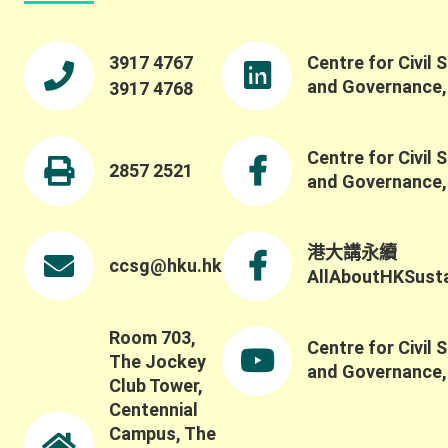
3917 4767
Centre for Civil 
and Governance
3917 4768
Centre for Civil 
2857 2521
and Governance
港大講永續
ccsg@hku.hk
AllAboutHKSustai
Room 703,
Centre for Civil 
The Jockey
and Governance
Club Tower,
Centennial
Campus, The