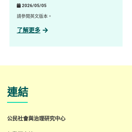
Partnerships
中環藝穗會 陳麗玲畫廊（Google 地圖） 歡迎瀏覽
2026/05/05
展覽專頁了解更多：
https://www.instagram.com/villagelifezine/
請參閲英文版本。
了解更多
連結
公民社會與治理研究中心