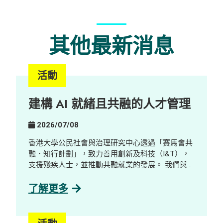
其他最新消息
活動
建構 AI 就緒且共融的人才管理
2026/07/08
香港大學公民社會與治理研究中心透過「賽馬會共
融．知行計劃」，致力善用創新及科技（I&T），
支援殘疾人士，並推動共融就業的發展。 我們與數
碼轉型顧問公司及 AI 解決方案公司GreenTomato
合作，舉辦了一場工作體驗及探索工作坊，對象包
了解更多
括社工、學生、殘疾人士及業界人士。參加者透過
互動示範、分享環節及公司參觀，了解並探索 AI
如何重塑工作設計與技能需求，並探索其在促進共