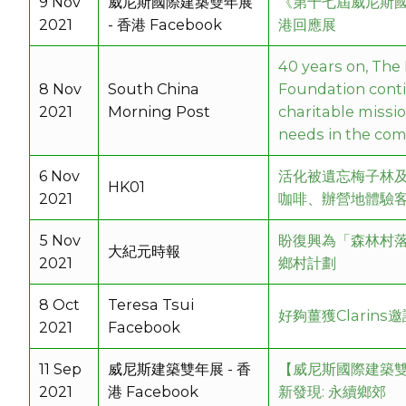
9 Nov
威尼斯國際建築雙年展
《第十七屆威尼斯
2021
- 香港 Facebook
港回應展
40 years on, Th
8 Nov
South China
Foundation conti
2021
Morning Post
charitable missi
needs in the co
6 Nov
活化被遺忘梅子林及
HK01
2021
咖啡、辦營地體驗
5 Nov
盼復興為「森林村落
大紀元時報
2021
鄉村計劃
8 Oct
Teresa Tsui
好夠薑獲Clarins
2021
Facebook
11 Sep
威尼斯建築雙年展 - 香
【威尼斯國際建築雙
2021
港 Facebook
新發現: 永續鄉郊