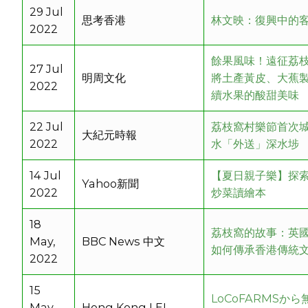
29 Jul
思考香港
林文映：復興中的
2022
餘果風味！遠征荔
27 Jul
明周文化
將土產黃皮、大蕉製
2022
續水果的酸甜美味
22 Jul
荔枝窩村樂節首次城
大紀元時報
2022
水「外送」深水埗
14 Jul
【夏日親子樂】探索
Yahoo新聞
2022
炒菜讀繪本
18
荔枝窩的故事：英
May,
BBC News 中文
如何傳承香港傳統
2022
15
LoCoFARMSか
May,
Hong Kong LEI