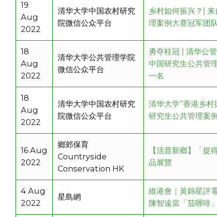
19
清华大学中国农村研究
乡村如何振兴？| 
Aug
院微信公众平台
理案例大赛冠军团
2022
18
勇夺桂冠 | 清华公
清华大学公共管理学院
Aug
中国研究生公共管理
微信公众平台
2022
一名
18
清华大学中国农村研究
清华大学“香港乡村
Aug
院微信公众平台
研究生公共管理案
2022
鄉郊保育
16 Aug
【活昔新鄉】「捉
Countryside
2022
品展覽
Conservation HK
4 Aug
維港會｜黃錦星評電
星島網
2022
陳智遠當「茄喱啡