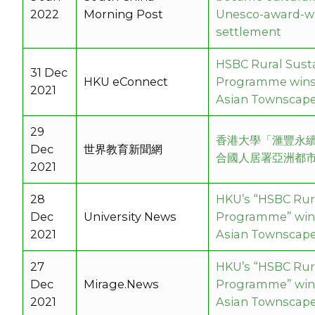
2022
Morning Post
Unesco-award-w
settlement
HSBC Rural Susta
31 Dec
HKU eConnect
Programme wins
2021
Asian Townscap
29
香港大學「滙豐永
Dec
世界教育新聞網
合國人居署亞洲都
2021
28
HKU’s “HSBC Rura
Dec
University News
Programme” win
2021
Asian Townscap
27
HKU’s “HSBC Rura
Dec
Mirage.News
Programme” win
2021
Asian Townscap