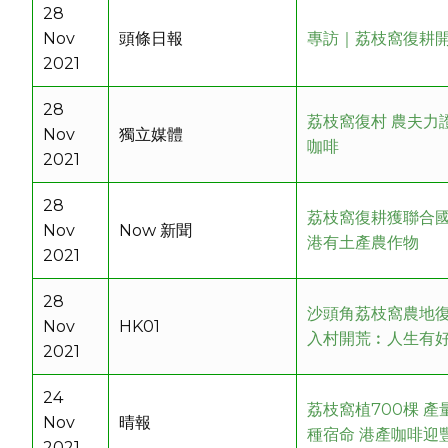
28
Nov
頭條日報
專訪｜荔枝窩復耕
2021
28
荔枝窩復村 農夫力
Nov
獨立媒體
咖啡
2021
28
荔枝窩復耕獲聯合國
Nov
Now 新聞
港有土產農作物
2021
28
沙頭角荔枝窩農地復
Nov
HK01
入村開荒︰人生有
2021
24
荔枝窩植700棵 產
Nov
晴報
種宿命 港產咖啡迎
2021