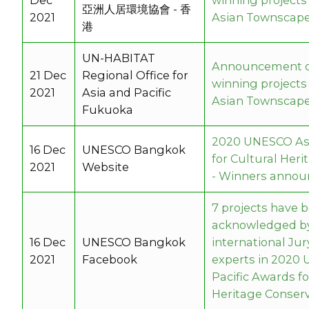
Dec
winning projects 
亞洲人居環境協會 - 香
2021
Asian Townscape
港
UN-HABITAT
Announcement o
21 Dec
Regional Office for
winning projects 
2021
Asia and Pacific
Asian Townscap
Fukuoka
2020 UNESCO Asi
16 Dec
UNESCO Bangkok
for Cultural Her
2021
Website
- Winners anno
7 projects have 
acknowledged b
16 Dec
UNESCO Bangkok
international Jur
2021
Facebook
experts in 2020
Pacific Awards fo
Heritage Conserv