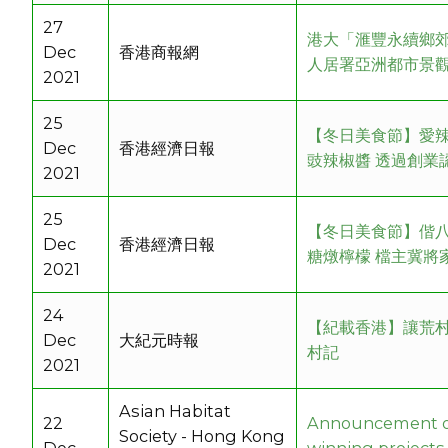
27
港大「滙豐永續鄉
Dec
香港商報網
人居署亞洲都市景
2021
25
【冬日美食節】愛
Dec
香港經濟日報
豉辣椒醬 透過創業
2021
25
【冬日美食節】偕
Dec
香港經濟日報
糖燉檸檬 檔主冀將
2021
24
【紀載香港】讓荒村
Dec
大紀元時報
村記
2021
Asian Habitat
22
Announcement o
Society - Hong Kong