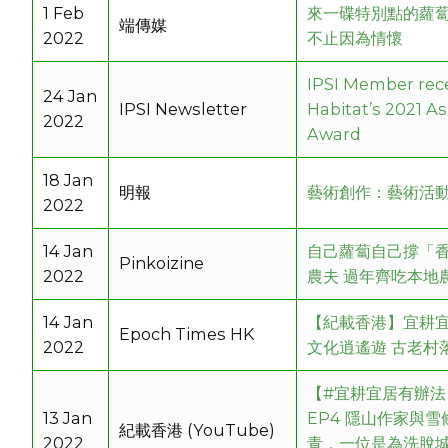
1 Feb
來一碟特別點的蘿
端傳媒
2022
不止因為情懷
IPSI Member rec
24 Jan
IPSI Newsletter
Habitat’s 2021 A
2022
Award
18 Jan
明報
藝術創作：藝術活動
2022
14 Jan
自己蘿蔔自己撐「
Pinkoizine
2022
農夫 過年齊吃本地
14 Jan
【紀載香港】宜耕
Epoch Times HK
2022
文化逍遙遊 古老村
【#宜耕宜居有辦
13 Jan
EP4 隱山作家與
紀載香港 (YouTube)
2022
青，一位是為洗脫