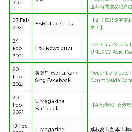
2021
五年時間成功培育
27 Feb
【走入荔枝窩客家
HSBC Facebook
2021
事！】
24
IPSI Case Study 
Feb
IPSI Newsletter
UNESCO Asia-Pac
2021
20
黃錦星 Wong Kam
Recent projects 
Feb
Sing Facebook
Countryside Cons
2021
20
U Magazine
Feb
【#香港地​】香港
Facebook
2021
19 Feb
U Magazine
荔枝窩出產 本土咖