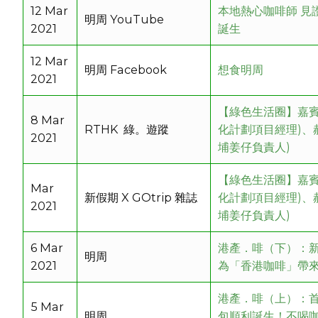
12 Mar
本地熱心咖啡師 見
明周 YouTube
2021
誕生
12 Mar
明周 Facebook
想食明周
2021
【綠色生活圈】嘉賓
8 Mar
RTHK 綠。遊蹤
化計劃項目經理)、
2021
埔姜仔負責人)
【綠色生活圈】嘉賓
Mar
新假期 X GOtrip 雜誌
化計劃項目經理)、
2021
埔姜仔負責人)
6 Mar
港產．啡（下）：新
明周
2021
為「香港咖啡」帶
港產．啡（上）：
5 Mar
明周
包順利誕生！不喝咖