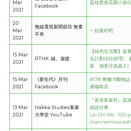
Mar
荔枝窩後花園小旅
Facebook
2021
20
無線電視新聞節目 無耆
Mar
一起復村吧
不有
2021
【綠色生活圈】嘉賓
15 Mar
RTHK 綠。遊蹤
化計劃項目經理)、
2021
家、埔姜仔負責人)
15 Mar
《新生代》月刊
#178 專欄 #雜
2021
Facebook
港咖啡豆
『香港客家村』荔枝
13 Mar
Hakka Studies客家
細說往事
2021
大學堂 YouTube
Lai Chi Wo : 100-
man reminisced 