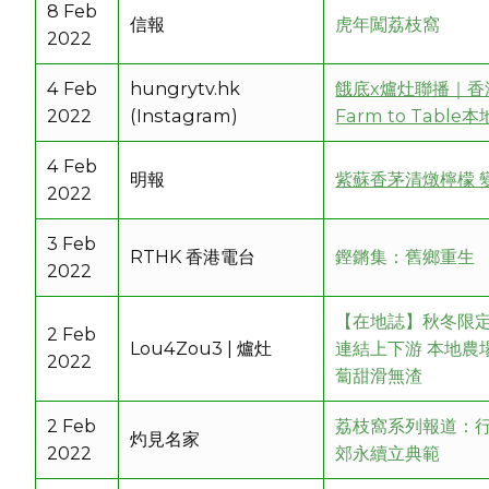
8 Feb
信報
虎年闖荔枝窩
2022
4 Feb
hungrytv.hk
餓底x爐灶聯播｜香
2022
(Instagram)
Farm to Tab
4 Feb
明報
紫蘇香茅清燉檸檬 
2022
3 Feb
RTHK 香港電台
鏗鏘集：舊鄉重生
2022
【在地誌】秋冬限定
2 Feb
Lou4Zou3 | 爐灶
連結上下游 本地農
2022
蔔甜滑無渣
2 Feb
荔枝窩系列報道：
灼見名家
2022
郊永續立典範