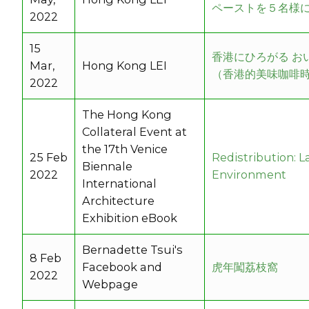
ペーストを５名様
2022
15
香港にひろがる お
Mar,
Hong Kong LEI
（香港的美味咖啡
2022
The Hong Kong
Collateral Event at
the 17th Venice
25 Feb
Redistribution: L
Biennale
2022
Environment
International
Architecture
Exhibition eBook
Bernadette Tsui's
8 Feb
Facebook and
虎年闖荔枝窩
2022
Webpage