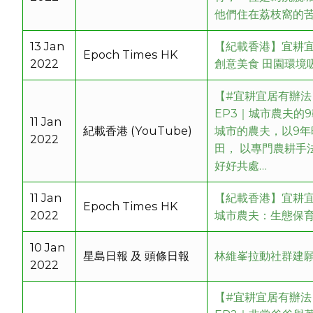
他們住在荔枝窩的
13 Jan
【紀載香港】宜耕
Epoch Times HK
2022
創意美食 田園環境
【#宜耕宜居有辦
EP3｜城市農夫的
11 Jan
紀載香港 (YouTube)
城市的農夫，以9
2022
田， 以專門農耕手
好好共處…
11 Jan
【紀載香港】宜耕
Epoch Times HK
2022
城市農夫：生態保
10 Jan
星島日報 及 頭條日報
林維峯拉動社群建願
2022
【#宜耕宜居有辦