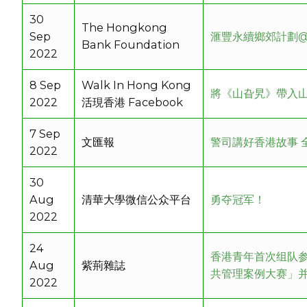
30
The Hongkong
Sep
滙豐永續鄉郊計劃
Bank Foundation
2022
8 Sep
Walk In Hong Kong
將《山旮旯》帶入
2022
活現香港 Facebook
7 Sep
文匯報
警司講好香港故事 
2022
30
Aug
清華大學微信公众平台
勇夺冠军！
2022
24
香港青年首次组队
Aug
紫荊雜誌
共管理案例大赛」
2022