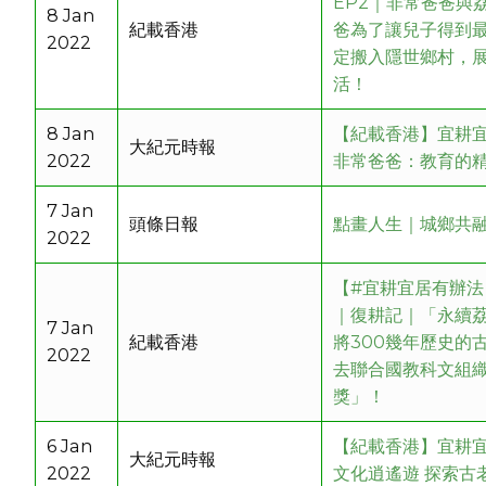
EP2｜非常爸爸與
8 Jan
紀載香港
爸為了讓兒子得到
2022
定搬入隱世鄉村，
活！
8 Jan
【紀載香港】宜耕
大紀元時報
2022
非常爸爸：教育的
7 Jan
頭條日報
點畫人生｜城鄉共
2022
【#宜耕宜居有辦法
｜復耕記｜「永續
7 Jan
紀載香港
將300幾年歷史的
2022
去聯合國教科文組
獎」！
6 Jan
【紀載香港】宜耕
大紀元時報
2022
文化逍遙遊 探索古