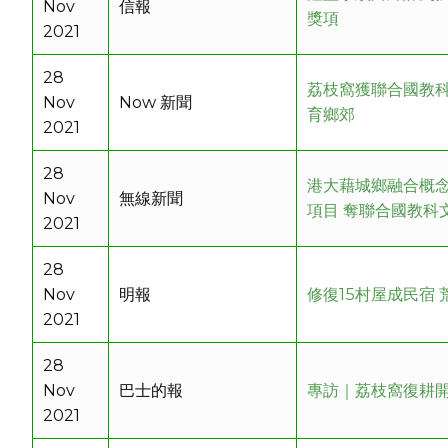
Nov
信報
獎項
2021
28
荔枝窩獲聯合國教
Nov
Now 新聞
育鄉郊
2021
28
港大藉城鄉融合概
Nov
無線新聞
項目 奪聯合國教科
2021
28
Nov
明報
修復15村屋成民宿
2021
28
Nov
巴士的報
專訪｜荔枝窩復耕
2021