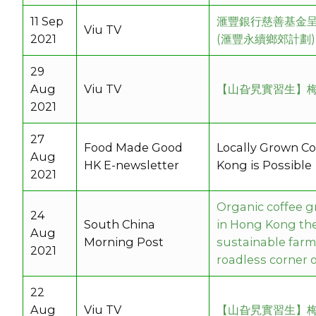
11 Sep
滙豐銀行慈善基金呈獻
Viu TV
2021
(滙豐永續鄉郊計劃)
29
Aug
Viu TV
【山旮旯實習生】梅子
2021
27
Food Made Good
Locally Grown Co
Aug
HK E-newsletter
Kong is Possible
2021
Organic coffee 
24
South China
in Hong Kong the 
Aug
Morning Post
sustainable farm
2021
roadless corner o
22
Aug
Viu TV
【山旮旯實習生】梅子