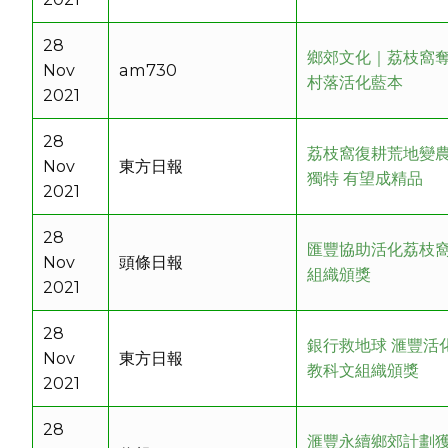
28
鄉郊文化｜荔枝窩奪
Nov
am730
村落活化藍本
2021
28
荔枝窩復耕荒地變農
Nov
東方日報
獨特 有望成精品
2021
28
匯豐協助活化荔枝
Nov
頭條日報
組織頒獎
2021
28
銀行救地球 滙豐活
Nov
東方日報
教科文組織頒獎
2021
28
滙豐永續鄉郊計劃