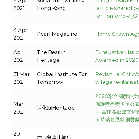
8 Apr
Social Innovation x
village revitalisa
2021
Hong Kong
[article shared b
for Tomorrow (GI
4 Apr
Pearl Magazine
Home Grown Ag
2021
Apr
The Best in
Exhaustive List o
2021
Heritage
Awarded in 2020
31 Mar
Global Institute For
Revisit Lai Chi W
2021
Tomorrow
village revitalisa
2020聯合國教科
Mar
保護獎得獎名單公
活化@Heritage
2021
— 荔枝窩鄉郊文化
可持續發展特別貢
20
在地餐桌小旅行